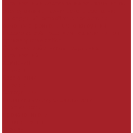
организации и составление заключения по
обследованию технического состояния
конструкций, разработка проекта по
ремонту строительных конструкций
Надзор за соблюдением технологии при
производстве работ
Обучение работников подрядных
организаций
Компания
Новости
База знаний
Проекты
Сотрудники
Политика конфиденциальности
Сертификаты
Производители
Наши клиенты
Отзывы