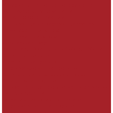
Материалы для подводного ремонта
МОНТАЖ ОБОРУДОВАНИЯ И
МЕТАЛЛОКОНСТРУКЦИЙ
Подливочные и анкеровочные составы
На минеральной основе
На полимерной основе
Химические анкера
ЗАЩИТА СТРОИТЕЛЬНЫХ КОНСТРУКЦИЙ
Защитные покрытия
Упрочняющие пропитки
Гидрофобизирующие пропитки
Защита от сильноагрессивных сред
Антиграфити покрытия
Антивандальные покрытия «антиграффити»
ГИДРОИЗОЛЯЦИЯ
Герметизация активных протечек
Гидроизоляционные покрытия
На минеральной основе жесткая