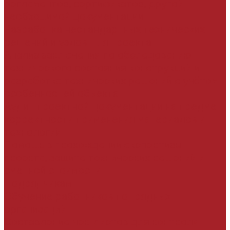
регламентов, сертификатов, другой
необходимой документации
Разработка нестандартных технических
решений и узлов для проекта
Анализ заключения по обследованию
технического состояния конструкций и
разработка технических решений с учётом
особенностей объекта
Аудит проектной документации на предмет
корректности применения материалов и
технологий
Помощь в прохождении экспертизы
проекта, защите технических решений и
сметной стоимости
Подрядчикам
Обучение работников подрядных
организаций
Составление чек-листов для контроля