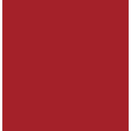
На минеральной основе эластичная
На полимерной основе
Гидроизоляция проникающего действия
Гидроизоляционные добавки в бетон
Инъекционные материалы
Герметизация узлов и швов
Герметики
Клеевые составы
Ленты
Набухающие профили и мастики
Тампонажные и противофильтрационные
материалы
Вспомогательные материалы
УСИЛЕНИЕ СТРОИТЕЛЬНЫХ
КОНСТРУКЦИЙ
Углеродные ленты
Углепластиковые ламели
Углеродные сетки