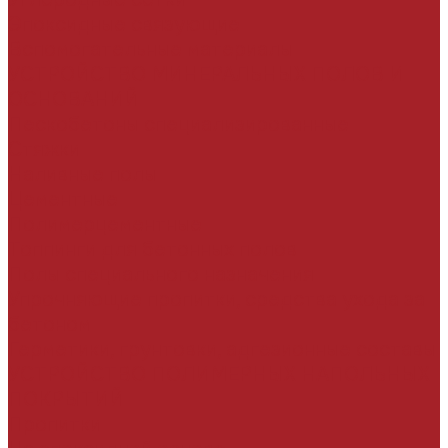
Эпоксидные связующие
Вспомогательные материалы
УСТРОЙСТВО МИНЕРАЛЬНЫХ ПОЛОВ И
ОСНОВАНИЙ
Пескобетоны специализированные
Стяжки
Наливные полы
Цементные
Полимерцементные
Топпинги для бетонных полов
Полы специального назначения
Упрочняющие пропитки, средства ухода за
бетоном
Герметики, грунтовки, адгезионные составы
УСТРОЙСТВО ПОЛИМЕРНЫХ НАПОЛЬНЫХ
ПОКРЫТИЙ
Пропитки