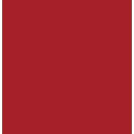
Адгезионные составы и антикоррозийная
защита арматуры
Ремонтные составы тиксотропного типа
Конструкционный ремонт
Неконструкционный ремонт
Выравнивание и финишная отделка
Ремонт при отрицательных температурах
Ремонтные составы наливного типа
Наливные ремонтные составы
Ремонт при отрицательных температурах
Составы для торкретирования
Сухим способом
Мокрым способом
Составы для ремонта трещин и
конструкционного склеивания
На минеральной основе
На полимерной основе
Материалы для подводного ремонта