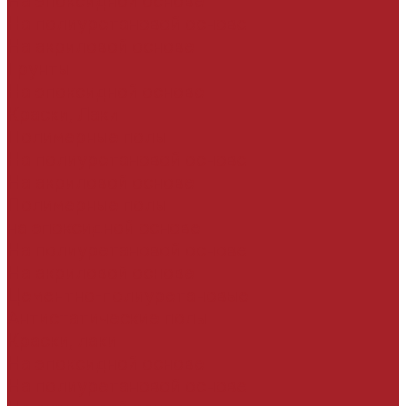
На эпоксидной основе
На полиуретановой основе
На акриловой основе
Грунты
На эпоксидной основе
Краски, Лаки
Полимерные полы
На полиуретановой основе
На акриловой основе
Полимерные полы
на эпоксидной основе
На полиуретановой основе
На акриловой основе
Цементно-полиуретановые
Антистатические полы
Краски, лаки
На эпоксидной основе
На полиуретановой основе