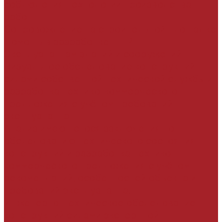
соблюдения технологии производства
работ
Сопровождение на строительной площадке
Помощь в разработке ППР
Эксплуатантам зданий и сооружений
Визуальное обследование конструкций
силами собственной технической службы и
разработка технико-коммерческого
предложения с учётом требований
эксплуатанта
Анализ имеющегося заключения по
обследованию технического состояния
конструкций и разработка технико-
коммерческого предложения с учётом
рекомендаций, особенностей объекта и
требований эксплуатанта.
Инженерно-техническое обследование
конструкций силами экспертной