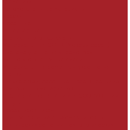
Герметики
Вспомогательные материалы
Краски
Фасадные
Интерьерные
Специального назначения
Материалы для СФТК (Мокрый фасад)
Система утепления «Термопор»
Монтожно-кладочные смеси
Материалы для ремонта и укрепления
кладки
Гибкие связи, фасадные дюбеля, сетки из
композитных материалов
РЕСТАВРАЦИЯ ЗДАНИЙ И СООРУЖЕНИЙ
Услуги
Проектировщикам
Предоставление альбомов типовых
технических решений, технологических