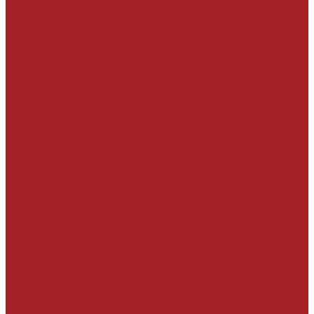
На акриловой основе
Вспомогательные материалы
РЕМОНТ И УСТРОЙСТВО ФАСАДОВ И
ИНТЕРЬЕРОВ
Штукатурки
Цементные
Цементно-известковые
Облегченные
Теплоизоляционные
Декоративные
Для отрицательных температур
Шпатлевки
Материалы для укладки керамической
плитки и натурального камня
Клеи на цементной основе
Клеи на полимерной основе
Цементные шовные заполнители
Полимерные шовные заполнители