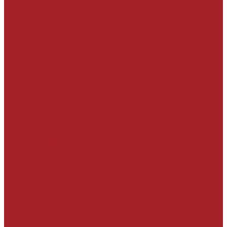
Проектировщикам
Предоставление альбомов типовых
технических решений, технологических
регламентов, сертификатов, другой
необходимой документации
Разработка нестандартных технических
решений и узлов для проекта
Анализ заключения по обследованию
технического состояния конструкций и
разработка технических решений с учётом
особенностей объекта
Аудит проектной документации на предмет
корректности применения материалов и
технологий
Помощь в прохождении экспертизы
проекта, защите технических решений и
сметной стоимости
Подрядчикам