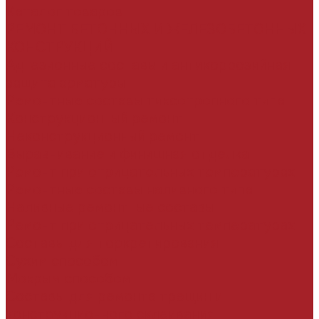
Каталог товаров
РЕМОНТ БЕТОННЫХ И ЖЕЛЕЗОБЕТОННЫХ
КОНСТРУКЦИЙ
Адгезионные составы и антикоррозийная
защита арматуры
Ремонтные составы тиксотропного типа
Конструкционный ремонт
Неконструкционный ремонт
Выравнивание и финишная отделка
Ремонт при отрицательных температурах
Ремонтные составы наливного типа
Наливные ремонтные составы
Ремонт при отрицательных температурах
Составы для торкретирования
Сухим способом
Мокрым способом
Составы для ремонта трещин и
конструкционного склеивания