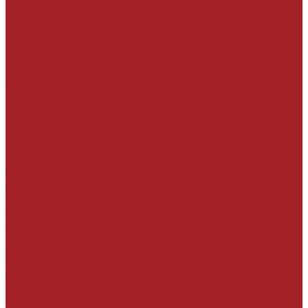
Краски, лаки
На эпоксидной основе
На полиуретановой основе
На акриловой основе
Вспомогательные материалы
РЕМОНТ И УСТРОЙСТВО ФАСАДОВ И
ИНТЕРЬЕРОВ
Штукатурки
Цементные
Цементно-известковые
Облегченные
Теплоизоляционные
Декоративные
Для отрицательных температур
Шпатлевки
Материалы для укладки керамической
плитки и натурального камня
Клеи на цементной основе