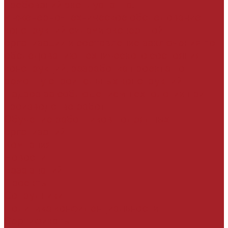
требований эксплуатанта.
Инженерно-техническое обследование
конструкций силами экспертной
организации и составление заключения по
обследованию технического состояния
конструкций, разработка проекта по
ремонту строительных конструкций
Надзор за соблюдением технологии при
производстве работ
Обучение работников подрядных
организаций
Компания
Новости
База знаний
Проекты
Сотрудники
Политика конфиденциальности
Сертификаты