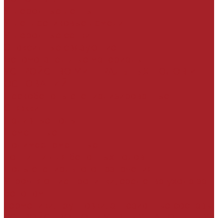
Углеродные ленты
Углепластиковые ламели
Углеродные сетки
Эпоксидные связующие
Вспомогательные материалы
УСТРОЙСТВО МИНЕРАЛЬНЫХ ПОЛОВ И
ОСНОВАНИЙ
Пескобетоны специализированные
Стяжки
Наливные полы
Цементные
Полимерцементные
Топпинги для бетонных полов
Полы специального назначения
Упрочняющие пропитки, средства ухода за
бетоном
Герметики, грунтовки, адгезионные составы
УСТРОЙСТВО ПОЛИМЕРНЫХ НАПОЛЬНЫХ