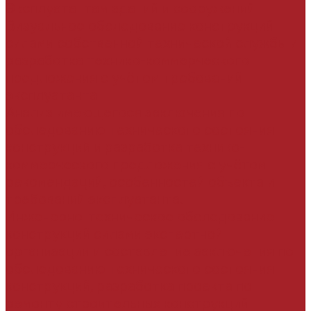
Эксплуатантам зданий и сооружений
Визуальное обследование конструкций
силами собственной технической службы и
разработка технико-коммерческого
предложения с учётом требований
эксплуатанта
Анализ имеющегося заключения по
обследованию технического состояния
конструкций и разработка технико-
коммерческого предложения с учётом
рекомендаций, особенностей объекта и
требований эксплуатанта.
Инженерно-техническое обследование
конструкций силами экспертной
организации и составление заключения по
обследованию технического состояния
конструкций, разработка проекта по
ремонту строительных конструкций