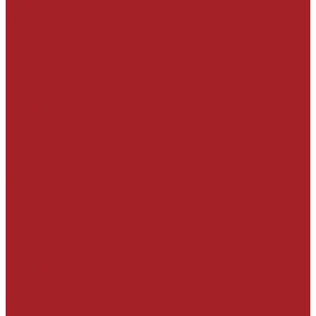
Клеи на полимерной основе
Цементные шовные заполнители
Полимерные шовные заполнители
Герметики
Вспомогательные материалы
Краски
Фасадные
Интерьерные
Специального назначения
Материалы для СФТК (Мокрый фасад)
Система утепления «Термопор»
Монтожно-кладочные смеси
Материалы для ремонта и укрепления
кладки
Гибкие связи, фасадные дюбеля, сетки из
композитных материалов
РЕСТАВРАЦИЯ ЗДАНИЙ И СООРУЖЕНИЙ
Услуги