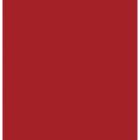
Проектировщикам
Предоставление альбомов типовых
технических решений, технологических
регламентов, сертификатов, другой
необходимой документации
Разработка нестандартных технических
решений и узлов для проекта
Анализ заключения по обследованию
технического состояния конструкций и
разработка технических решений с учётом
особенностей объекта
Подрядчикам
Обучение работников подрядных
организаций
Составление чек-листов для контроля
соблюдения технологии производства
работ
Сопровождение на строительной площадке