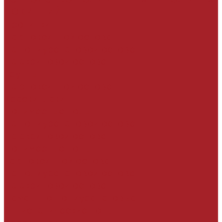
ПОКРЫТИЙ
Пропитки
На эпоксидной основе
На полиуретановой основе
На акриловой основе
Грунты
На эпоксидной основе
Краски, Лаки
Полимерные полы
На полиуретановой основе
На акриловой основе
Полимерные полы
на эпоксидной основе
На полиуретановой основе
На акриловой основе
Цементно-полиуретановые
Антистатические полы