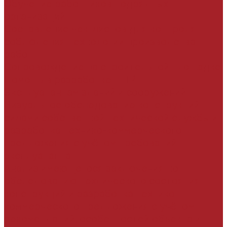
Обучение работников подрядных
организаций
Составление чек-листов для контроля
соблюдения технологии производства
работ
Сопровождение на строительной площадке
Помощь в разработке ППР
Эксплуатантам зданий и сооружений
Визуальное обследование конструкций
силами собственной технической службы и
разработка технико-коммерческого
предложения с учётом требований
эксплуатанта
Анализ имеющегося заключения по
обследованию технического состояния
конструкций и разработка технико-
коммерческого предложения с учётом
рекомендаций, особенностей объекта и