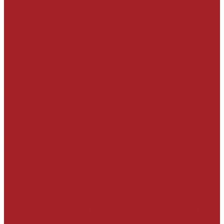
На минеральной основе
На полимерной основе
Материалы для подводного ремонта
Материалы для подводного ремонта
МОНТАЖ ОБОРУДОВАНИЯ И
МЕТАЛЛОКОНСТРУКЦИЙ
Подливочные и анкеровочные составы
На минеральной основе
На полимерной основе
Химические анкера
ЗАЩИТА СТРОИТЕЛЬНЫХ КОНСТРУКЦИЙ
Защитные покрытия
Упрочняющие пропитки
Гидрофобизирующие пропитки
Защита от сильноагрессивных сред
Антиграфити покрытия
Антивандальные покрытия «антиграффити»
ГИДРОИЗОЛЯЦИЯ