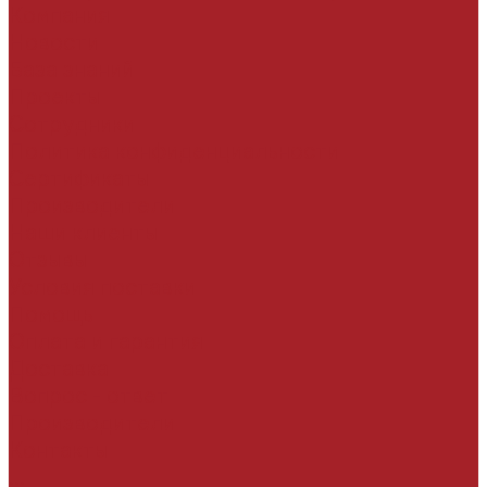
Компания
Новости
База знаний
Проекты
Сотрудники
Политика конфиденциальности
Сертификаты
Производители
Наши клиенты
Отзывы
Условия поставки
Помощь
Оплата и гарантия
Доставка
Вопрос - ответ
Производители
Контакты
...