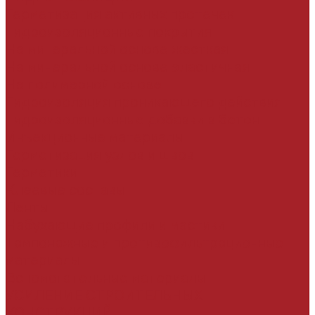
Герметизация активных протечек
Гидроизоляционные покрытия
На минеральной основе жесткая
На минеральной основе эластичная
На полимерной основе
Гидроизоляция проникающего действия
Гидроизоляционные добавки в бетон
Инъекционные материалы
Герметизация узлов и швов
Герметики
Клеевые составы
Ленты
Набухающие профили и мастики
Тампонажные и противофильтрационные
материалы
Вспомогательные материалы
УСИЛЕНИЕ СТРОИТЕЛЬНЫХ
КОНСТРУКЦИЙ