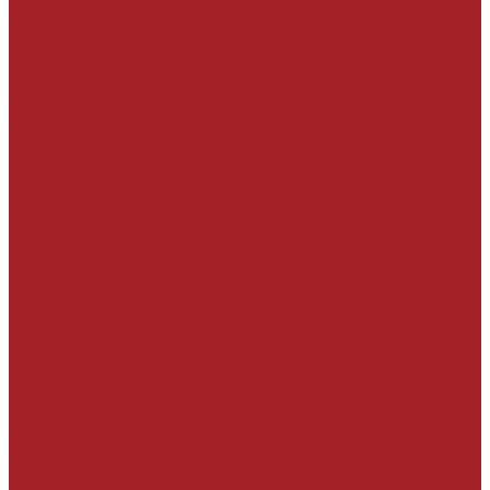
Углепластиковые ламели
Углеродные сетки
Эпоксидные связующие
Вспомогательные материалы
УСТРОЙСТВО МИНЕРАЛЬНЫХ ПОЛОВ И
ОСНОВАНИЙ
Пескобетоны специализированные
Стяжки
Наливные полы
Цементные
Полимерцементные
Топпинги для бетонных полов
Полы специального назначения
Упрочняющие пропитки, средства ухода за
бетоном
Герметики, грунтовки, адгезионные составы
УСТРОЙСТВО ПОЛИМЕРНЫХ НАПОЛЬНЫХ
ПОКРЫТИЙ