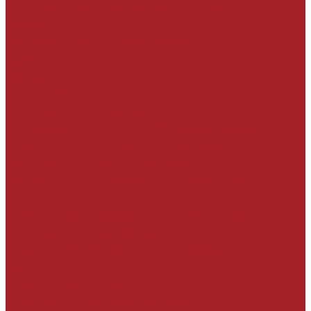
Полимерные шовные заполнители
Герметики
Вспомогательные материалы
Краски
Фасадные
Интерьерные
Специального назначения
Материалы для СФТК (Мокрый фасад)
Система утепления «Термопор»
Монтожно-кладочные смеси
Материалы для ремонта и укрепления
кладки
Гибкие связи, фасадные дюбеля, сетки из
композитных материалов
РЕСТАВРАЦИЯ ЗДАНИЙ И СООРУЖЕНИЙ
Услуги
Проектировщикам
Предоставление альбомов типовых