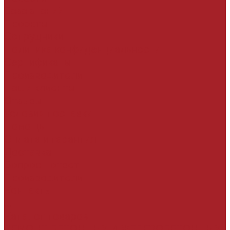
База знаний
Проекты
Сотрудники
Политика конфиденциальности
Сертификаты
Производители
Наши клиенты
Отзывы
Условия поставки
Помощь
Оплата и гарантия
Доставка
Вопрос - ответ
Производители
Контакты
...
Каталог товаров
РЕМОНТ БЕТОННЫХ И ЖЕЛЕЗОБЕТОННЫХ