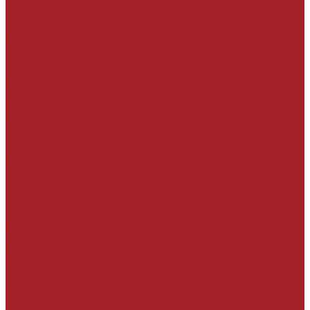
Гидроизоляционные покрытия
На минеральной основе жесткая
На минеральной основе эластичная
На полимерной основе
Гидроизоляция проникающего действия
Гидроизоляционные добавки в бетон
Инъекционные материалы
Герметизация узлов и швов
Герметики
Клеевые составы
Ленты
Набухающие профили и мастики
Тампонажные и противофильтрационные
материалы
Вспомогательные материалы
УСИЛЕНИЕ СТРОИТЕЛЬНЫХ
КОНСТРУКЦИЙ
Углеродные ленты