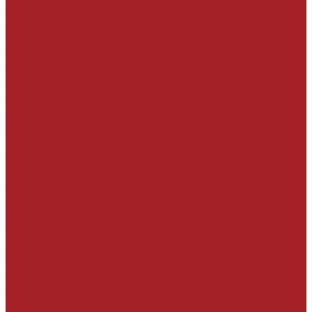
КОНСТРУКЦИЙ
Адгезионные составы и антикоррозийная
защита арматуры
Ремонтные составы тиксотропного типа
Конструкционный ремонт
Неконструкционный ремонт
Выравнивание и финишная отделка
Ремонт при отрицательных температурах
Ремонтные составы наливного типа
Наливные ремонтные составы
Ремонт при отрицательных температурах
Составы для торкретирования
Сухим способом
Мокрым способом
Составы для ремонта трещин и
конструкционного склеивания
На минеральной основе