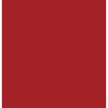
На полимерной основе
Материалы для подводного ремонта
Материалы для подводного ремонта
МОНТАЖ ОБОРУДОВАНИЯ И
МЕТАЛЛОКОНСТРУКЦИЙ
Подливочные и анкеровочные составы
На минеральной основе
На полимерной основе
Химические анкера
ЗАЩИТА СТРОИТЕЛЬНЫХ КОНСТРУКЦИЙ
Защитные покрытия
Упрочняющие пропитки
Гидрофобизирующие пропитки
Защита от сильноагрессивных сред
Антиграфити покрытия
Антивандальные покрытия «антиграффити»
ГИДРОИЗОЛЯЦИЯ
Герметизация активных протечек