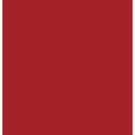
Пропитки
На эпоксидной основе
На полиуретановой основе
На акриловой основе
Грунты
На эпоксидной основе
Краски, Лаки
Полимерные полы
На полиуретановой основе
На акриловой основе
Полимерные полы
на эпоксидной основе
На полиуретановой основе
На акриловой основе
Цементно-полиуретановые
Антистатические полы
Краски, лаки
На эпоксидной основе