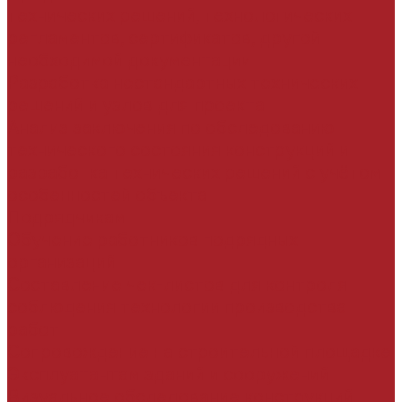
технических решений, технологических
регламентов, сертификатов, другой
необходимой документации
Разработка нестандартных технических
решений и узлов для проекта
Анализ заключения по обследованию
технического состояния конструкций и
разработка технических решений с учётом
особенностей объекта
Подрядчикам
Обучение работников подрядных
организаций
Составление чек-листов для контроля
соблюдения технологии производства
работ
Сопровождение на строительной площадке
Эксплуатантам зданий и сооружений
Визуальное обследование конструкций