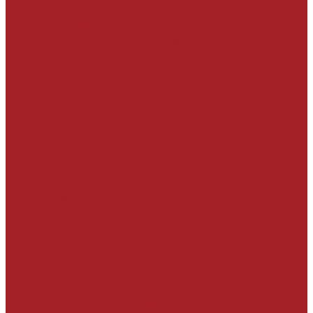
На полиуретановой основе
На акриловой основе
Вспомогательные материалы
РЕМОНТ И УСТРОЙСТВО ФАСАДОВ И
ИНТЕРЬЕРОВ
Штукатурки
Цементные
Цементно-известковые
Облегченные
Теплоизоляционные
Декоративные
Для отрицательных температур
Шпатлевки
Материалы для укладки керамической
плитки и натурального камня
Клеи на цементной основе
Клеи на полимерной основе
Цементные шовные заполнители