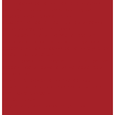
технических решений, технологических
регламентов, сертификатов, другой
необходимой документации
Разработка нестандартных технических
решений и узлов для проекта
Анализ заключения по обследованию
технического состояния конструкций и
разработка технических решений с учётом
особенностей объекта
Аудит проектной документации на предмет
корректности применения материалов и
технологий
Помощь в прохождении экспертизы
проекта, защите технических решений и
сметной стоимости
Подрядчикам
Обучение работников подрядных
организаций