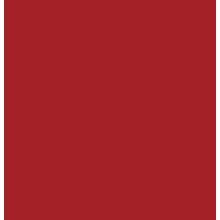
Составление чек-листов для контроля
соблюдения технологии производства
работ
Сопровождение на строительной площадке
Помощь в разработке ППР
Эксплуатантам зданий и сооружений
Визуальное обследование конструкций
силами собственной технической службы и
разработка технико-коммерческого
предложения с учётом требований
эксплуатанта
Анализ имеющегося заключения по
обследованию технического состояния
конструкций и разработка технико-
коммерческого предложения с учётом
рекомендаций, особенностей объекта и
требований эксплуатанта.
Инженерно-техническое обследование