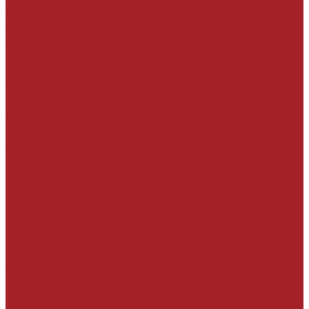
конструкций силами экспертной
организации и составление заключения по
обследованию технического состояния
конструкций, разработка проекта по
ремонту строительных конструкций
Надзор за соблюдением технологии при
производстве работ
Обучение работников подрядных
организаций
Компания
Новости
База знаний
Проекты
Сотрудники
Политика конфиденциальности
Сертификаты
Производители
Наши клиенты