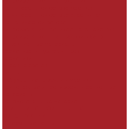
Гидроизоляционные покрытия
На минеральной основе жесткая
На минеральной основе эластичная
На полимерной основе
Гидроизоляция проникающего действия
Гидроизоляционные добавки в бетон
Инъекционные материалы
Герметизация узлов и швов
Герметики
Клеевые составы
Ленты
Набухающие профили и мастики
Тампонажные и противофильтрационные
материалы
Вспомогательные материалы
УСИЛЕНИЕ СТРОИТЕЛЬНЫХ
КОНСТРУКЦИЙ
Углеродные ленты