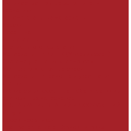
Полимерные шовные заполнители
Герметики
Вспомогательные материалы
Краски
Фасадные
Интерьерные
Специального назначения
Материалы для СФТК (Мокрый фасад)
Система утепления «Термопор»
Монтожно-кладочные смеси
Материалы для ремонта и укрепления
кладки
Гибкие связи, фасадные дюбеля, сетки из
композитных материалов
РЕСТАВРАЦИЯ ЗДАНИЙ И СООРУЖЕНИЙ
Услуги
Проектировщикам
Предоставление альбомов типовых