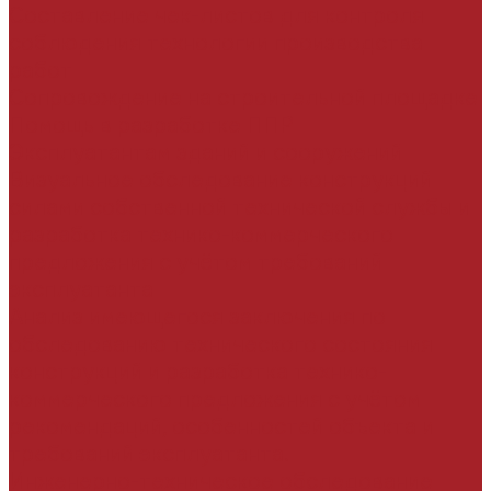
Составление чек-листов для контроля
соблюдения технологии производства
работ
Сопровождение на строительной площадке
Помощь в разработке ППР
Эксплуатантам зданий и сооружений
Визуальное обследование конструкций
силами собственной технической службы и
разработка технико-коммерческого
предложения с учётом требований
эксплуатанта
Анализ имеющегося заключения по
обследованию технического состояния
конструкций и разработка технико-
коммерческого предложения с учётом
рекомендаций, особенностей объекта и
требований эксплуатанта.
Инженерно-техническое обследование