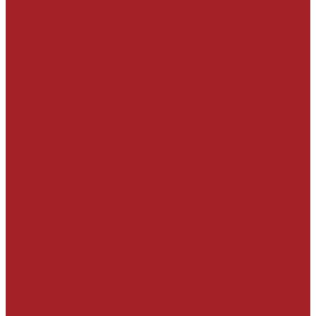
На полиуретановой основе
На акриловой основе
Вспомогательные материалы
РЕМОНТ И УСТРОЙСТВО ФАСАДОВ И
ИНТЕРЬЕРОВ
Штукатурки
Цементные
Цементно-известковые
Облегченные
Теплоизоляционные
Декоративные
Для отрицательных температур
Шпатлевки
Материалы для укладки керамической
плитки и натурального камня
Клеи на цементной основе
Клеи на полимерной основе
Цементные шовные заполнители