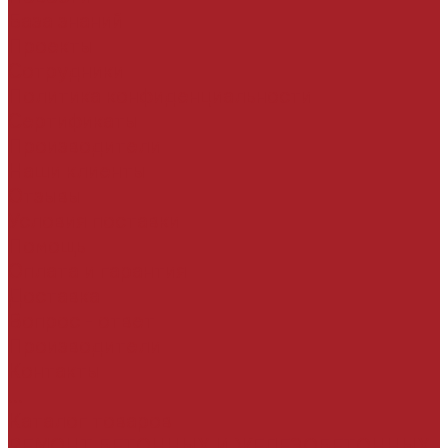
База знаний
Проекты
Сотрудники
Политика конфиденциальности
Сертификаты
Производители
Наши клиенты
Отзывы
Условия поставки
Помощь
Оплата и гарантия
Доставка
Вопрос - ответ
Производители
Контакты
...
Каталог товаров
РЕМОНТ БЕТОННЫХ И ЖЕЛЕЗОБЕТОННЫХ