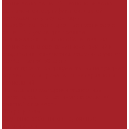
технических решений, технологических
регламентов, сертификатов, другой
необходимой документации
Разработка нестандартных технических
решений и узлов для проекта
Анализ заключения по обследованию
технического состояния конструкций и
разработка технических решений с учётом
особенностей объекта
Аудит проектной документации на предмет
корректности применения материалов и
технологий
Помощь в прохождении экспертизы
проекта, защите технических решений и
сметной стоимости
Подрядчикам
Обучение работников подрядных
организаций