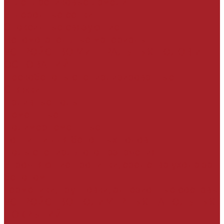
Углепластиковые ламели
Углеродные сетки
Эпоксидные связующие
Вспомогательные материалы
УСТРОЙСТВО МИНЕРАЛЬНЫХ ПОЛОВ И
ОСНОВАНИЙ
Пескобетоны специализированные
Стяжки
Наливные полы
Цементные
Полимерцементные
Топпинги для бетонных полов
Полы специального назначения
Упрочняющие пропитки, средства ухода за
бетоном
Герметики, грунтовки, адгезионные составы
УСТРОЙСТВО ПОЛИМЕРНЫХ НАПОЛЬНЫХ
ПОКРЫТИЙ