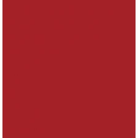
конструкций силами экспертной
организации и составление заключения по
обследованию технического состояния
конструкций, разработка проекта по
ремонту строительных конструкций
Надзор за соблюдением технологии при
производстве работ
Обучение работников подрядных
организаций
Компания
Новости
База знаний
Проекты
Сотрудники
Политика конфиденциальности
Сертификаты
Производители
Наши клиенты