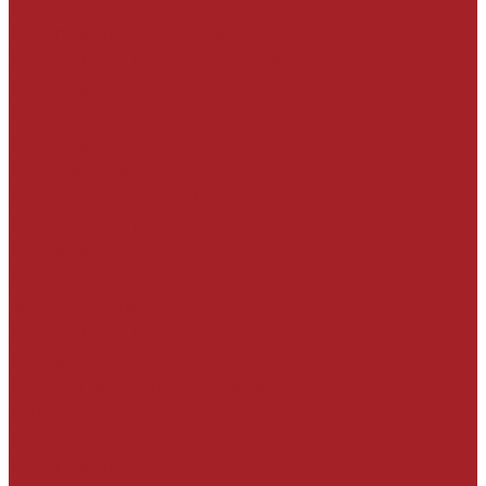
Пропитки
На эпоксидной основе
На полиуретановой основе
На акриловой основе
Грунты
На эпоксидной основе
Краски, Лаки
Полимерные полы
На полиуретановой основе
На акриловой основе
Полимерные полы
на эпоксидной основе
На полиуретановой основе
На акриловой основе
Цементно-полиуретановые
Антистатические полы
Краски, лаки
На эпоксидной основе