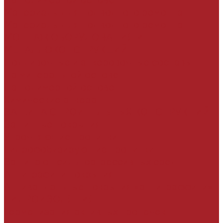
На полимерной основе
Материалы для подводного ремонта
Материалы для подводного ремонта
МОНТАЖ ОБОРУДОВАНИЯ И
МЕТАЛЛОКОНСТРУКЦИЙ
Подливочные и анкеровочные составы
На минеральной основе
На полимерной основе
Химические анкера
ЗАЩИТА СТРОИТЕЛЬНЫХ КОНСТРУКЦИЙ
Защитные покрытия
Упрочняющие пропитки
Гидрофобизирующие пропитки
Защита от сильноагрессивных сред
Антиграфити покрытия
Антивандальные покрытия «антиграффити»
ГИДРОИЗОЛЯЦИЯ
Герметизация активных протечек