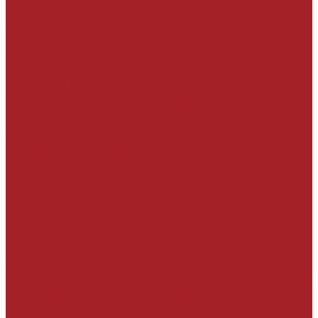
технических решений, технологических
регламентов, сертификатов, другой
необходимой документации
Разработка нестандартных технических
решений и узлов для проекта
Анализ заключения по обследованию
технического состояния конструкций и
разработка технических решений с учётом
особенностей объекта
Подрядчикам
Обучение работников подрядных
организаций
Составление чек-листов для контроля
соблюдения технологии производства
работ
Сопровождение на строительной площадке
Эксплуатантам зданий и сооружений
Визуальное обследование конструкций