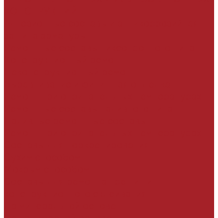
КОНСТРУКЦИЙ
Адгезионные составы и антикоррозийная
защита арматуры
Ремонтные составы тиксотропного типа
Конструкционный ремонт
Неконструкционный ремонт
Выравнивание и финишная отделка
Ремонт при отрицательных температурах
Ремонтные составы наливного типа
Наливные ремонтные составы
Ремонт при отрицательных температурах
Составы для торкретирования
Сухим способом
Мокрым способом
Составы для ремонта трещин и
конструкционного склеивания
На минеральной основе