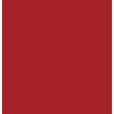
соблюдения технологии производства
работ
Сопровождение на строительной площадке
Помощь в разработке ППР
Эксплуатантам зданий и сооружений
Визуальное обследование конструкций
силами собственной технической службы и
разработка технико-коммерческого
предложения с учётом требований
эксплуатанта
Анализ имеющегося заключения по
обследованию технического состояния
конструкций и разработка технико-
коммерческого предложения с учётом
рекомендаций, особенностей объекта и
требований эксплуатанта.
Инженерно-техническое обследование
конструкций силами экспертной