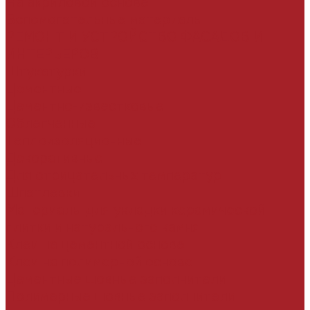
На акриловой основе
Вспомогательные материалы
РЕМОНТ И УСТРОЙСТВО ФАСАДОВ И
ИНТЕРЬЕРОВ
Штукатурки
Цементные
Цементно-известковые
Облегченные
Теплоизоляционные
Декоративные
Для отрицательных температур
Шпатлевки
Материалы для укладки керамической
плитки и натурального камня
Клеи на цементной основе
Клеи на полимерной основе
Цементные шовные заполнители
Полимерные шовные заполнители