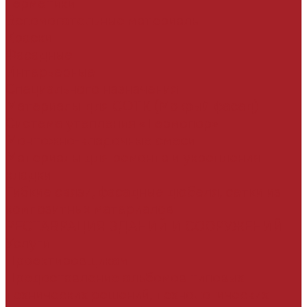
Герметики
Вспомогательные материалы
Краски
Фасадные
Интерьерные
Специального назначения
Материалы для СФТК (Мокрый фасад)
Система утепления «Термопор»
Монтожно-кладочные смеси
Материалы для ремонта и укрепления
кладки
Гибкие связи, фасадные дюбеля, сетки из
композитных материалов
РЕСТАВРАЦИЯ ЗДАНИЙ И СООРУЖЕНИЙ
Услуги
Проектировщикам
Предоставление альбомов типовых
технических решений, технологических