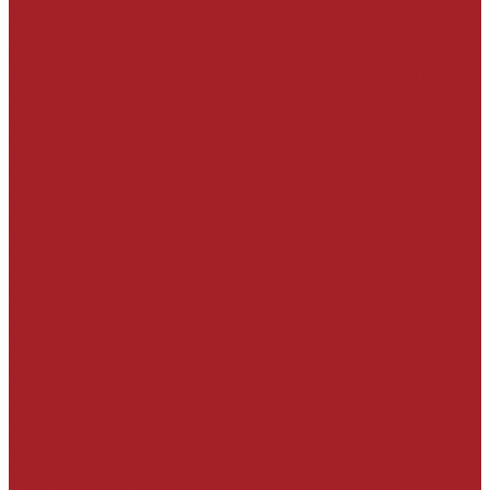
Адгезионные составы и антикоррозийная
защита арматуры
Ремонтные составы тиксотропного типа
Конструкционный ремонт
Неконструкционный ремонт
Выравнивание и финишная отделка
Ремонт при отрицательных температурах
Ремонтные составы наливного типа
Наливные ремонтные составы
Ремонт при отрицательных температурах
Составы для торкретирования
Сухим способом
Мокрым способом
Составы для ремонта трещин и
конструкционного склеивания
На минеральной основе
На полимерной основе
Материалы для подводного ремонта