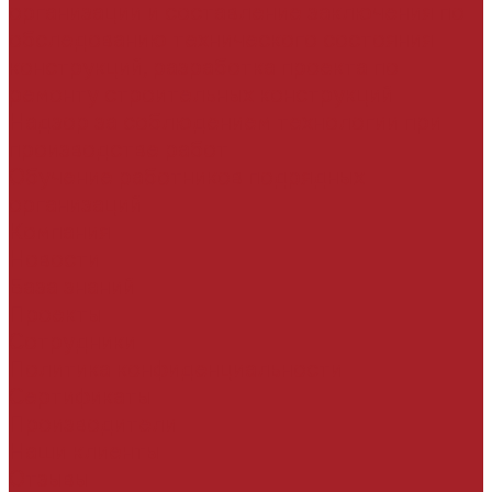
организации и составление заключения по
обследованию технического состояния
конструкций, разработка проекта по
ремонту строительных конструкций
Надзор за соблюдением технологии при
производстве работ
Обучение работников подрядных
организаций
Компания
Новости
База знаний
Проекты
Сотрудники
Политика конфиденциальности
Сертификаты
Производители
Наши клиенты
Отзывы