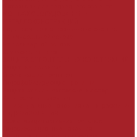
Материалы для подводного ремонта
МОНТАЖ ОБОРУДОВАНИЯ И
МЕТАЛЛОКОНСТРУКЦИЙ
Подливочные и анкеровочные составы
На минеральной основе
На полимерной основе
Химические анкера
ЗАЩИТА СТРОИТЕЛЬНЫХ КОНСТРУКЦИЙ
Защитные покрытия
Упрочняющие пропитки
Гидрофобизирующие пропитки
Защита от сильноагрессивных сред
Антиграфити покрытия
Антивандальные покрытия «антиграффити»
ГИДРОИЗОЛЯЦИЯ
Герметизация активных протечек
Гидроизоляционные покрытия
На минеральной основе жесткая