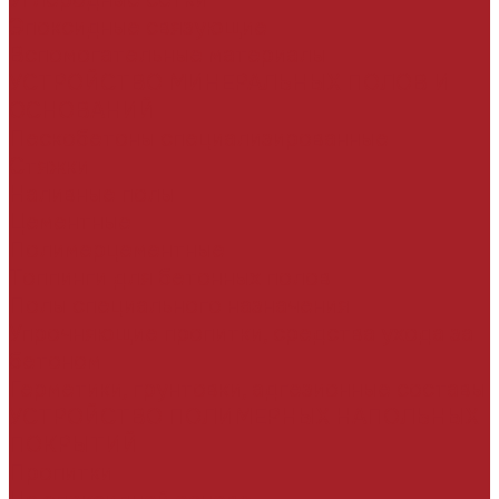
Эпоксидные связующие
Вспомогательные материалы
УСТРОЙСТВО МИНЕРАЛЬНЫХ ПОЛОВ И
ОСНОВАНИЙ
Пескобетоны специализированные
Стяжки
Наливные полы
Цементные
Полимерцементные
Топпинги для бетонных полов
Полы специального назначения
Упрочняющие пропитки, средства ухода за
бетоном
Герметики, грунтовки, адгезионные составы
УСТРОЙСТВО ПОЛИМЕРНЫХ НАПОЛЬНЫХ
ПОКРЫТИЙ
Пропитки