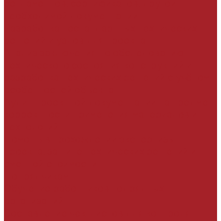
регламентов, сертификатов, другой
необходимой документации
Разработка нестандартных технических
решений и узлов для проекта
Анализ заключения по обследованию
технического состояния конструкций и
разработка технических решений с учётом
особенностей объекта
Аудит проектной документации на предмет
корректности применения материалов и
технологий
Помощь в прохождении экспертизы
проекта, защите технических решений и
сметной стоимости
Подрядчикам
Обучение работников подрядных
организаций
Составление чек-листов для контроля