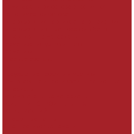
На минеральной основе эластичная
На полимерной основе
Гидроизоляция проникающего действия
Гидроизоляционные добавки в бетон
Инъекционные материалы
Герметизация узлов и швов
Герметики
Клеевые составы
Ленты
Набухающие профили и мастики
Тампонажные и противофильтрационные
материалы
Вспомогательные материалы
УСИЛЕНИЕ СТРОИТЕЛЬНЫХ
КОНСТРУКЦИЙ
Углеродные ленты
Углепластиковые ламели
Углеродные сетки