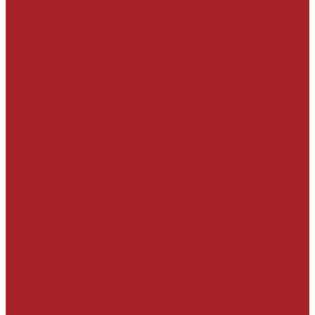
На эпоксидной основе
На полиуретановой основе
На акриловой основе
Грунты
На эпоксидной основе
Краски, Лаки
Полимерные полы
На полиуретановой основе
На акриловой основе
Полимерные полы
на эпоксидной основе
На полиуретановой основе
На акриловой основе
Цементно-полиуретановые
Антистатические полы
Краски, лаки
На эпоксидной основе
На полиуретановой основе