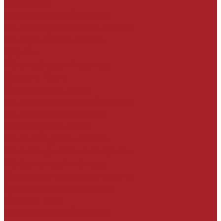
Пропитки
На эпоксидной основе
На полиуретановой основе
На акриловой основе
Грунты
На эпоксидной основе
Краски, Лаки
Полимерные полы
На полиуретановой основе
На акриловой основе
Полимерные полы
на эпоксидной основе
На полиуретановой основе
На акриловой основе
Цементно-полиуретановые
Антистатические полы
Краски, лаки
На эпоксидной основе