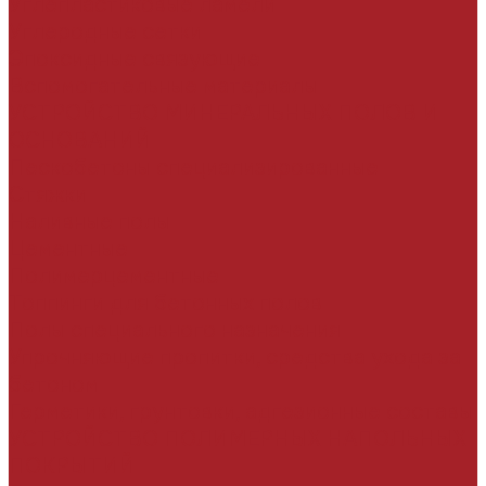
Углепластиковые ламели
Углеродные сетки
Эпоксидные связующие
Вспомогательные материалы
УСТРОЙСТВО МИНЕРАЛЬНЫХ ПОЛОВ И
ОСНОВАНИЙ
Пескобетоны специализированные
Стяжки
Наливные полы
Цементные
Полимерцементные
Топпинги для бетонных полов
Полы специального назначения
Упрочняющие пропитки, средства ухода за
бетоном
Герметики, грунтовки, адгезионные составы
УСТРОЙСТВО ПОЛИМЕРНЫХ НАПОЛЬНЫХ
ПОКРЫТИЙ