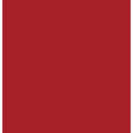
На полимерной основе
Материалы для подводного ремонта
Материалы для подводного ремонта
МОНТАЖ ОБОРУДОВАНИЯ И
МЕТАЛЛОКОНСТРУКЦИЙ
Подливочные и анкеровочные составы
На минеральной основе
На полимерной основе
Химические анкера
ЗАЩИТА СТРОИТЕЛЬНЫХ КОНСТРУКЦИЙ
Защитные покрытия
Упрочняющие пропитки
Гидрофобизирующие пропитки
Защита от сильноагрессивных сред
Антиграфити покрытия
Антивандальные покрытия «антиграффити»
ГИДРОИЗОЛЯЦИЯ
Герметизация активных протечек