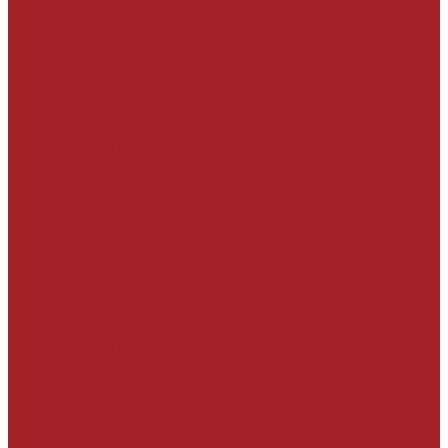
База знаний
Проекты
Сотрудники
Политика конфиденциальности
Сертификаты
Производители
Наши клиенты
Отзывы
Условия поставки
Помощь
Оплата и гарантия
Доставка
Вопрос - ответ
Производители
Контакты
...
Каталог товаров
РЕМОНТ БЕТОННЫХ И ЖЕЛЕЗОБЕТОННЫХ