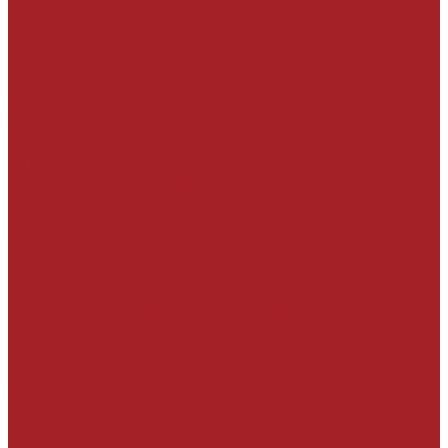
Полимерные шовные заполнители
Герметики
Вспомогательные материалы
Краски
Фасадные
Интерьерные
Специального назначения
Материалы для СФТК (Мокрый фасад)
Система утепления «Термопор»
Монтожно-кладочные смеси
Материалы для ремонта и укрепления
кладки
Гибкие связи, фасадные дюбеля, сетки из
композитных материалов
РЕСТАВРАЦИЯ ЗДАНИЙ И СООРУЖЕНИЙ
Услуги
Проектировщикам
Предоставление альбомов типовых