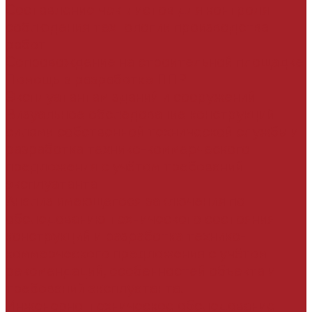
Составление чек-листов для контроля
соблюдения технологии производства
работ
Сопровождение на строительной площадке
Помощь в разработке ППР
Эксплуатантам зданий и сооружений
Визуальное обследование конструкций
силами собственной технической службы и
разработка технико-коммерческого
предложения с учётом требований
эксплуатанта
Анализ имеющегося заключения по
обследованию технического состояния
конструкций и разработка технико-
коммерческого предложения с учётом
рекомендаций, особенностей объекта и
требований эксплуатанта.
Инженерно-техническое обследование