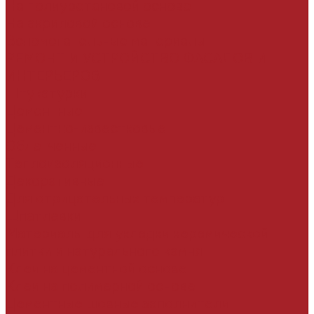
На полиуретановой основе
На акриловой основе
Вспомогательные материалы
РЕМОНТ И УСТРОЙСТВО ФАСАДОВ И
ИНТЕРЬЕРОВ
Штукатурки
Цементные
Цементно-известковые
Облегченные
Теплоизоляционные
Декоративные
Для отрицательных температур
Шпатлевки
Материалы для укладки керамической
плитки и натурального камня
Клеи на цементной основе
Клеи на полимерной основе
Цементные шовные заполнители