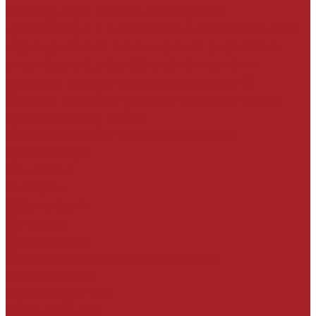
конструкций силами экспертной
организации и составление заключения по
обследованию технического состояния
конструкций, разработка проекта по
ремонту строительных конструкций
Надзор за соблюдением технологии при
производстве работ
Обучение работников подрядных
организаций
Компания
Новости
База знаний
Проекты
Сотрудники
Политика конфиденциальности
Сертификаты
Производители
Наши клиенты