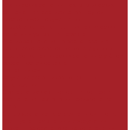
технических решений, технологических
регламентов, сертификатов, другой
необходимой документации
Разработка нестандартных технических
решений и узлов для проекта
Анализ заключения по обследованию
технического состояния конструкций и
разработка технических решений с учётом
особенностей объекта
Подрядчикам
Обучение работников подрядных
организаций
Составление чек-листов для контроля
соблюдения технологии производства
работ
Сопровождение на строительной площадке
Эксплуатантам зданий и сооружений
Визуальное обследование конструкций