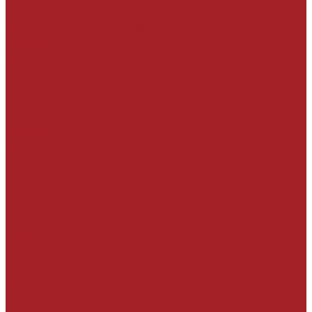
технических решений, технологических
регламентов, сертификатов, другой
необходимой документации
Разработка нестандартных технических
решений и узлов для проекта
Анализ заключения по обследованию
технического состояния конструкций и
разработка технических решений с учётом
особенностей объекта
Аудит проектной документации на предмет
корректности применения материалов и
технологий
Помощь в прохождении экспертизы
проекта, защите технических решений и
сметной стоимости
Подрядчикам
Обучение работников подрядных
организаций