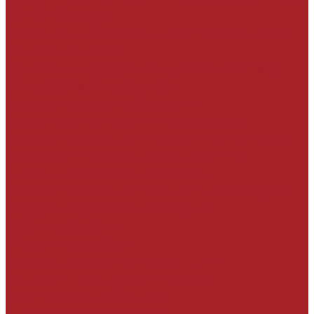
КОНСТРУКЦИЙ
Адгезионные составы и антикоррозийная
защита арматуры
Ремонтные составы тиксотропного типа
Конструкционный ремонт
Неконструкционный ремонт
Выравнивание и финишная отделка
Ремонт при отрицательных температурах
Ремонтные составы наливного типа
Наливные ремонтные составы
Ремонт при отрицательных температурах
Составы для торкретирования
Сухим способом
Мокрым способом
Составы для ремонта трещин и
конструкционного склеивания
На минеральной основе