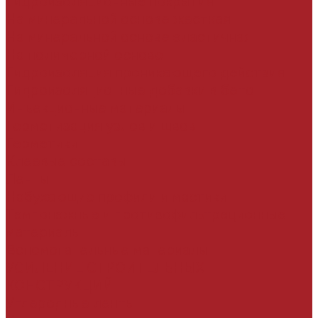
Гидроизоляционные покрытия
На минеральной основе жесткая
На минеральной основе эластичная
На полимерной основе
Гидроизоляция проникающего действия
Гидроизоляционные добавки в бетон
Инъекционные материалы
Герметизация узлов и швов
Герметики
Клеевые составы
Ленты
Набухающие профили и мастики
Тампонажные и противофильтрационные
материалы
Вспомогательные материалы
УСИЛЕНИЕ СТРОИТЕЛЬНЫХ
КОНСТРУКЦИЙ
Углеродные ленты