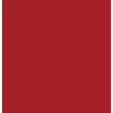
Углепластиковые ламели
Углеродные сетки
Эпоксидные связующие
Вспомогательные материалы
УСТРОЙСТВО МИНЕРАЛЬНЫХ ПОЛОВ И
ОСНОВАНИЙ
Пескобетоны специализированные
Стяжки
Наливные полы
Цементные
Полимерцементные
Топпинги для бетонных полов
Полы специального назначения
Упрочняющие пропитки, средства ухода за
бетоном
Герметики, грунтовки, адгезионные составы
УСТРОЙСТВО ПОЛИМЕРНЫХ НАПОЛЬНЫХ
ПОКРЫТИЙ