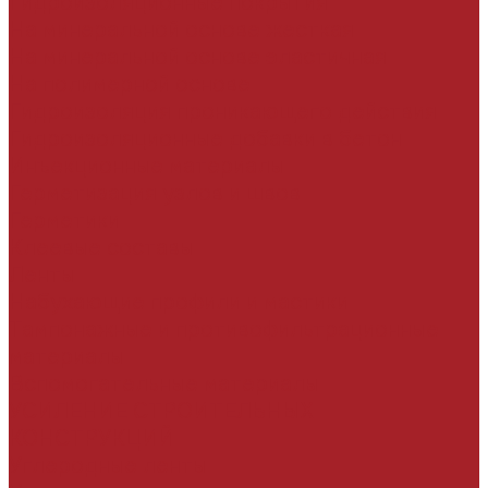
Гидроизоляционные покрытия
На минеральной основе жесткая
На минеральной основе эластичная
На полимерной основе
Гидроизоляция проникающего действия
Гидроизоляционные добавки в бетон
Инъекционные материалы
Герметизация узлов и швов
Герметики
Клеевые составы
Ленты
Набухающие профили и мастики
Тампонажные и противофильтрационные
материалы
Вспомогательные материалы
УСИЛЕНИЕ СТРОИТЕЛЬНЫХ
КОНСТРУКЦИЙ
Углеродные ленты