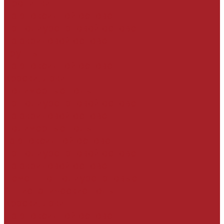
Пропитки
На эпоксидной основе
На полиуретановой основе
На акриловой основе
Грунты
На эпоксидной основе
Краски, Лаки
Полимерные полы
На полиуретановой основе
На акриловой основе
Полимерные полы
на эпоксидной основе
На полиуретановой основе
На акриловой основе
Цементно-полиуретановые
Антистатические полы
Краски, лаки
На эпоксидной основе