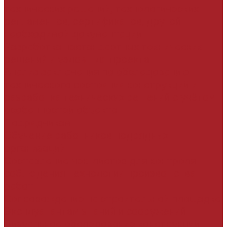
технических решений, технологических
регламентов, сертификатов, другой
необходимой документации
Разработка нестандартных технических
решений и узлов для проекта
Анализ заключения по обследованию
технического состояния конструкций и
разработка технических решений с учётом
особенностей объекта
Подрядчикам
Обучение работников подрядных
организаций
Составление чек-листов для контроля
соблюдения технологии производства
работ
Сопровождение на строительной площадке
Эксплуатантам зданий и сооружений
Визуальное обследование конструкций