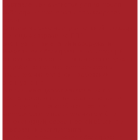
Составление чек-листов для контроля
соблюдения технологии производства
работ
Сопровождение на строительной площадке
Помощь в разработке ППР
Эксплуатантам зданий и сооружений
Визуальное обследование конструкций
силами собственной технической службы и
разработка технико-коммерческого
предложения с учётом требований
эксплуатанта
Анализ имеющегося заключения по
обследованию технического состояния
конструкций и разработка технико-
коммерческого предложения с учётом
рекомендаций, особенностей объекта и
требований эксплуатанта.
Инженерно-техническое обследование