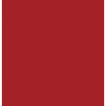
На полиуретановой основе
На акриловой основе
Вспомогательные материалы
РЕМОНТ И УСТРОЙСТВО ФАСАДОВ И
ИНТЕРЬЕРОВ
Штукатурки
Цементные
Цементно-известковые
Облегченные
Теплоизоляционные
Декоративные
Для отрицательных температур
Шпатлевки
Материалы для укладки керамической
плитки и натурального камня
Клеи на цементной основе
Клеи на полимерной основе
Цементные шовные заполнители