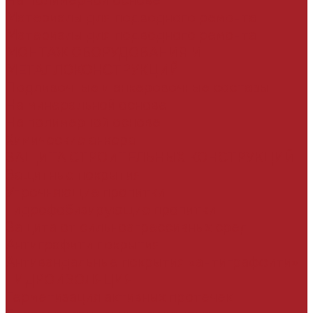
На полимерной основе
Материалы для подводного ремонта
Материалы для подводного ремонта
МОНТАЖ ОБОРУДОВАНИЯ И
МЕТАЛЛОКОНСТРУКЦИЙ
Подливочные и анкеровочные составы
На минеральной основе
На полимерной основе
Химические анкера
ЗАЩИТА СТРОИТЕЛЬНЫХ КОНСТРУКЦИЙ
Защитные покрытия
Упрочняющие пропитки
Гидрофобизирующие пропитки
Защита от сильноагрессивных сред
Антиграфити покрытия
Антивандальные покрытия «антиграффити»
ГИДРОИЗОЛЯЦИЯ
Герметизация активных протечек