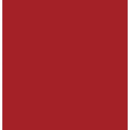
Полимерные шовные заполнители
Герметики
Вспомогательные материалы
Краски
Фасадные
Интерьерные
Специального назначения
Материалы для СФТК (Мокрый фасад)
Система утепления «Термопор»
Монтожно-кладочные смеси
Материалы для ремонта и укрепления
кладки
Гибкие связи, фасадные дюбеля, сетки из
композитных материалов
РЕСТАВРАЦИЯ ЗДАНИЙ И СООРУЖЕНИЙ
Услуги
Проектировщикам
Предоставление альбомов типовых