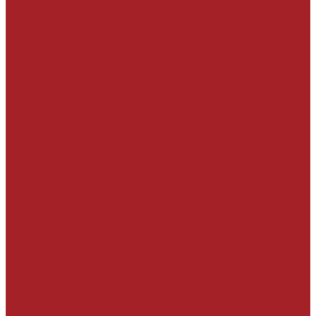
конструкций силами экспертной
организации и составление заключения по
обследованию технического состояния
конструкций, разработка проекта по
ремонту строительных конструкций
Надзор за соблюдением технологии при
производстве работ
Обучение работников подрядных
организаций
Компания
Новости
База знаний
Проекты
Сотрудники
Политика конфиденциальности
Сертификаты
Производители
Наши клиенты