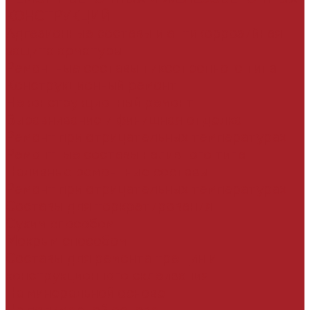
КОНСТРУКЦИЙ
Адгезионные составы и антикоррозийная
защита арматуры
Ремонтные составы тиксотропного типа
Конструкционный ремонт
Неконструкционный ремонт
Выравнивание и финишная отделка
Ремонт при отрицательных температурах
Ремонтные составы наливного типа
Наливные ремонтные составы
Ремонт при отрицательных температурах
Составы для торкретирования
Сухим способом
Мокрым способом
Составы для ремонта трещин и
конструкционного склеивания
На минеральной основе