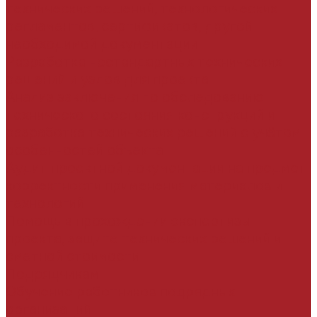
технических решений, технологических
регламентов, сертификатов, другой
необходимой документации
Разработка нестандартных технических
решений и узлов для проекта
Анализ заключения по обследованию
технического состояния конструкций и
разработка технических решений с учётом
особенностей объекта
Аудит проектной документации на предмет
корректности применения материалов и
технологий
Помощь в прохождении экспертизы
проекта, защите технических решений и
сметной стоимости
Подрядчикам
Обучение работников подрядных
организаций