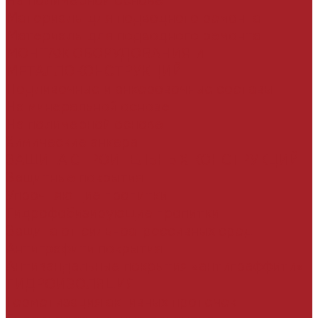
На полимерной основе
Материалы для подводного ремонта
Материалы для подводного ремонта
МОНТАЖ ОБОРУДОВАНИЯ И
МЕТАЛЛОКОНСТРУКЦИЙ
Подливочные и анкеровочные составы
На минеральной основе
На полимерной основе
Химические анкера
ЗАЩИТА СТРОИТЕЛЬНЫХ КОНСТРУКЦИЙ
Защитные покрытия
Упрочняющие пропитки
Гидрофобизирующие пропитки
Защита от сильноагрессивных сред
Антиграфити покрытия
Антивандальные покрытия «антиграффити»
ГИДРОИЗОЛЯЦИЯ
Герметизация активных протечек