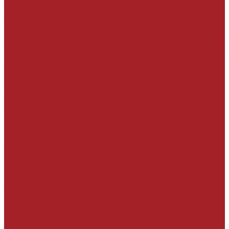
Составление чек-листов для контроля
соблюдения технологии производства
работ
Сопровождение на строительной площадке
Помощь в разработке ППР
Эксплуатантам зданий и сооружений
Визуальное обследование конструкций
силами собственной технической службы и
разработка технико-коммерческого
предложения с учётом требований
эксплуатанта
Анализ имеющегося заключения по
обследованию технического состояния
конструкций и разработка технико-
коммерческого предложения с учётом
рекомендаций, особенностей объекта и
требований эксплуатанта.
Инженерно-техническое обследование