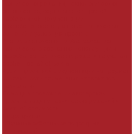
технических решений, технологических
регламентов, сертификатов, другой
необходимой документации
Разработка нестандартных технических
решений и узлов для проекта
Анализ заключения по обследованию
технического состояния конструкций и
разработка технических решений с учётом
особенностей объекта
Аудит проектной документации на предмет
корректности применения материалов и
технологий
Помощь в прохождении экспертизы
проекта, защите технических решений и
сметной стоимости
Подрядчикам
Обучение работников подрядных
организаций