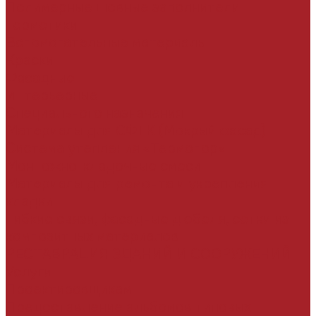
Полимерные шовные заполнители
Герметики
Вспомогательные материалы
Краски
Фасадные
Интерьерные
Специального назначения
Материалы для СФТК (Мокрый фасад)
Система утепления «Термопор»
Монтожно-кладочные смеси
Материалы для ремонта и укрепления
кладки
Гибкие связи, фасадные дюбеля, сетки из
композитных материалов
РЕСТАВРАЦИЯ ЗДАНИЙ И СООРУЖЕНИЙ
Услуги
Проектировщикам
Предоставление альбомов типовых