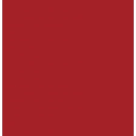
Пропитки
На эпоксидной основе
На полиуретановой основе
На акриловой основе
Грунты
На эпоксидной основе
Краски, Лаки
Полимерные полы
На полиуретановой основе
На акриловой основе
Полимерные полы
на эпоксидной основе
На полиуретановой основе
На акриловой основе
Цементно-полиуретановые
Антистатические полы
Краски, лаки
На эпоксидной основе