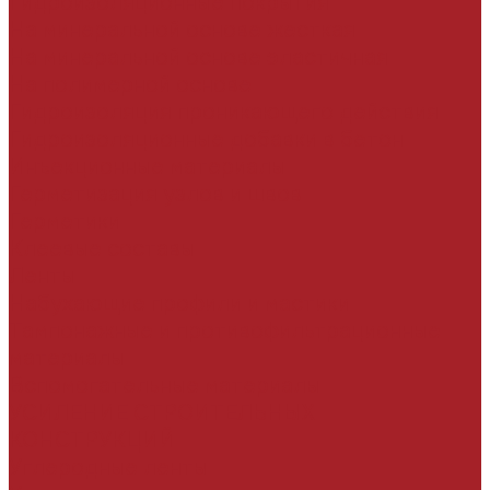
Гидроизоляционные покрытия
На минеральной основе жесткая
На минеральной основе эластичная
На полимерной основе
Гидроизоляция проникающего действия
Гидроизоляционные добавки в бетон
Инъекционные материалы
Герметизация узлов и швов
Герметики
Клеевые составы
Ленты
Набухающие профили и мастики
Тампонажные и противофильтрационные
материалы
Вспомогательные материалы
УСИЛЕНИЕ СТРОИТЕЛЬНЫХ
КОНСТРУКЦИЙ
Углеродные ленты