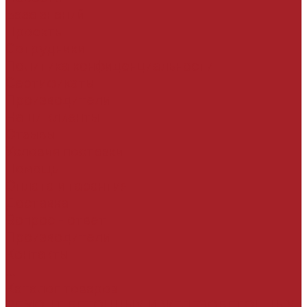
База знаний
Проекты
Сотрудники
Политика конфиденциальности
Сертификаты
Производители
Наши клиенты
Отзывы
Условия поставки
Помощь
Оплата и гарантия
Доставка
Вопрос - ответ
Производители
Контакты
...
Каталог товаров
РЕМОНТ БЕТОННЫХ И ЖЕЛЕЗОБЕТОННЫХ