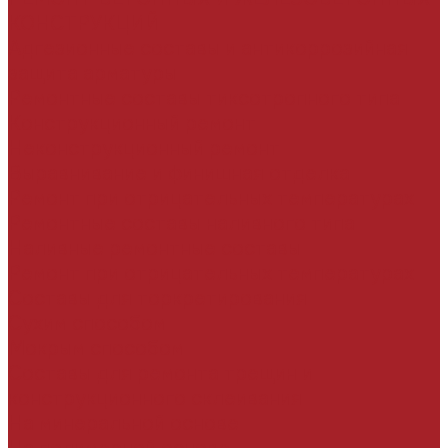
КОНСТРУКЦИЙ
Адгезионные составы и антикоррозийная
защита арматуры
Ремонтные составы тиксотропного типа
Конструкционный ремонт
Неконструкционный ремонт
Выравнивание и финишная отделка
Ремонт при отрицательных температурах
Ремонтные составы наливного типа
Наливные ремонтные составы
Ремонт при отрицательных температурах
Составы для торкретирования
Сухим способом
Мокрым способом
Составы для ремонта трещин и
конструкционного склеивания
На минеральной основе