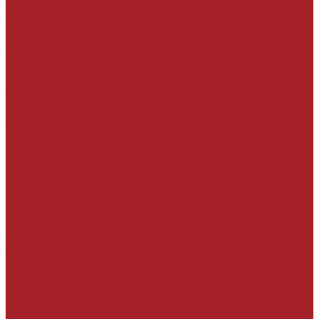
Углепластиковые ламели
Углеродные сетки
Эпоксидные связующие
Вспомогательные материалы
УСТРОЙСТВО МИНЕРАЛЬНЫХ ПОЛОВ И
ОСНОВАНИЙ
Пескобетоны специализированные
Стяжки
Наливные полы
Цементные
Полимерцементные
Топпинги для бетонных полов
Полы специального назначения
Упрочняющие пропитки, средства ухода за
бетоном
Герметики, грунтовки, адгезионные составы
УСТРОЙСТВО ПОЛИМЕРНЫХ НАПОЛЬНЫХ
ПОКРЫТИЙ