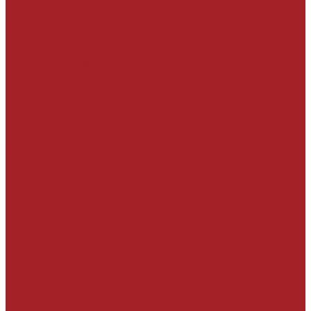
конструкций силами экспертной
организации и составление заключения по
обследованию технического состояния
конструкций, разработка проекта по
ремонту строительных конструкций
Надзор за соблюдением технологии при
производстве работ
Обучение работников подрядных
организаций
Компания
Новости
База знаний
Проекты
Сотрудники
Политика конфиденциальности
Сертификаты
Производители
Наши клиенты