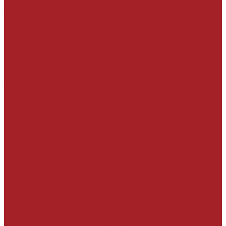
технических решений, технологических
регламентов, сертификатов, другой
необходимой документации
Разработка нестандартных технических
решений и узлов для проекта
Анализ заключения по обследованию
технического состояния конструкций и
разработка технических решений с учётом
особенностей объекта
Подрядчикам
Обучение работников подрядных
организаций
Составление чек-листов для контроля
соблюдения технологии производства
работ
Сопровождение на строительной площадке
Эксплуатантам зданий и сооружений
Визуальное обследование конструкций