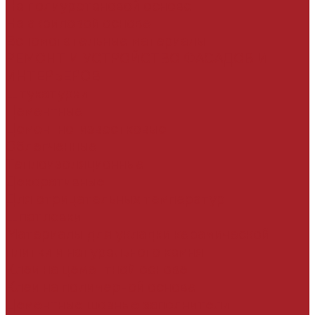
На полиуретановой основе
На акриловой основе
Вспомогательные материалы
РЕМОНТ И УСТРОЙСТВО ФАСАДОВ И
ИНТЕРЬЕРОВ
Штукатурки
Цементные
Цементно-известковые
Облегченные
Теплоизоляционные
Декоративные
Для отрицательных температур
Шпатлевки
Материалы для укладки керамической
плитки и натурального камня
Клеи на цементной основе
Клеи на полимерной основе
Цементные шовные заполнители