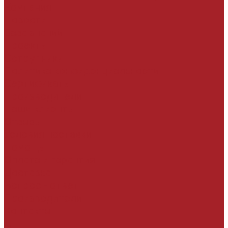
Компания
Новости
База знаний
Проекты
Сотрудники
Политика конфиденциальности
Сертификаты
Производители
Наши клиенты
Отзывы
Условия поставки
Помощь
Оплата и гарантия
Доставка
Вопрос - ответ
Производители
Контакты
...