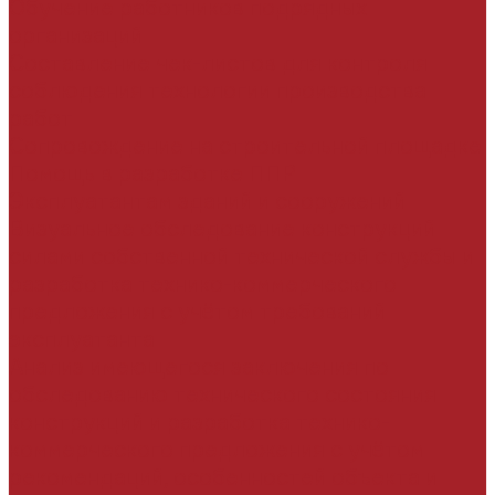
Обучение работников подрядных
организаций
Составление чек-листов для контроля
соблюдения технологии производства
работ
Сопровождение на строительной площадке
Помощь в разработке ППР
Эксплуатантам зданий и сооружений
Визуальное обследование конструкций
силами собственной технической службы и
разработка технико-коммерческого
предложения с учётом требований
эксплуатанта
Анализ имеющегося заключения по
обследованию технического состояния
конструкций и разработка технико-
коммерческого предложения с учётом
рекомендаций, особенностей объекта и