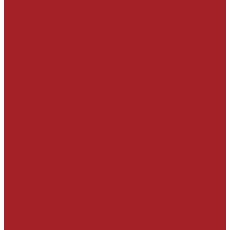
Герметизация активных протечек
Гидроизоляционные покрытия
На минеральной основе жесткая
На минеральной основе эластичная
На полимерной основе
Гидроизоляция проникающего действия
Гидроизоляционные добавки в бетон
Инъекционные материалы
Герметизация узлов и швов
Герметики
Клеевые составы
Ленты
Набухающие профили и мастики
Тампонажные и противофильтрационные
материалы
Вспомогательные материалы
УСИЛЕНИЕ СТРОИТЕЛЬНЫХ
КОНСТРУКЦИЙ