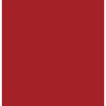
Каталог товаров
РЕМОНТ БЕТОННЫХ И ЖЕЛЕЗОБЕТОННЫХ
КОНСТРУКЦИЙ
Адгезионные составы и антикоррозийная
защита арматуры
Ремонтные составы тиксотропного типа
Конструкционный ремонт
Неконструкционный ремонт
Выравнивание и финишная отделка
Ремонт при отрицательных температурах
Ремонтные составы наливного типа
Наливные ремонтные составы
Ремонт при отрицательных температурах
Составы для торкретирования
Сухим способом
Мокрым способом
Составы для ремонта трещин и
конструкционного склеивания