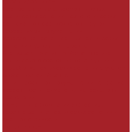
Проектировщикам
Предоставление альбомов типовых
технических решений, технологических
регламентов, сертификатов, другой
необходимой документации
Разработка нестандартных технических
решений и узлов для проекта
Анализ заключения по обследованию
технического состояния конструкций и
разработка технических решений с учётом
особенностей объекта
Аудит проектной документации на предмет
корректности применения материалов и
технологий
Помощь в прохождении экспертизы
проекта, защите технических решений и
сметной стоимости
Подрядчикам