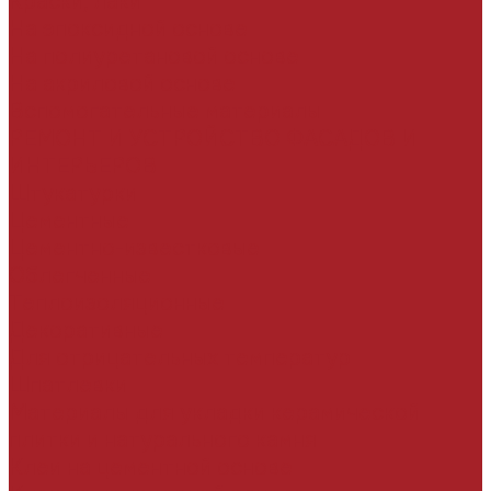
Краски, лаки
На эпоксидной основе
На полиуретановой основе
На акриловой основе
Вспомогательные материалы
РЕМОНТ И УСТРОЙСТВО ФАСАДОВ И
ИНТЕРЬЕРОВ
Штукатурки
Цементные
Цементно-известковые
Облегченные
Теплоизоляционные
Декоративные
Для отрицательных температур
Шпатлевки
Материалы для укладки керамической
плитки и натурального камня
Клеи на цементной основе