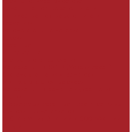
Клеи на полимерной основе
Цементные шовные заполнители
Полимерные шовные заполнители
Герметики
Вспомогательные материалы
Краски
Фасадные
Интерьерные
Специального назначения
Материалы для СФТК (Мокрый фасад)
Система утепления «Термопор»
Монтожно-кладочные смеси
Материалы для ремонта и укрепления
кладки
Гибкие связи, фасадные дюбеля, сетки из
композитных материалов
РЕСТАВРАЦИЯ ЗДАНИЙ И СООРУЖЕНИЙ
Услуги