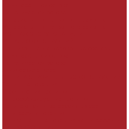
На минеральной основе
На полимерной основе
Материалы для подводного ремонта
Материалы для подводного ремонта
МОНТАЖ ОБОРУДОВАНИЯ И
МЕТАЛЛОКОНСТРУКЦИЙ
Подливочные и анкеровочные составы
На минеральной основе
На полимерной основе
Химические анкера
ЗАЩИТА СТРОИТЕЛЬНЫХ КОНСТРУКЦИЙ
Защитные покрытия
Упрочняющие пропитки
Гидрофобизирующие пропитки
Защита от сильноагрессивных сред
Антиграфити покрытия
Антивандальные покрытия «антиграффити»
ГИДРОИЗОЛЯЦИЯ