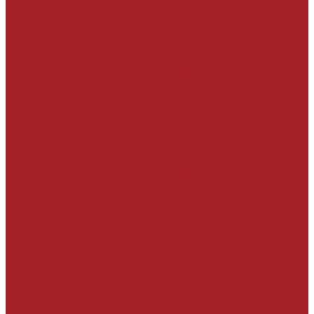
ПОКРЫТИЙ
Пропитки
На эпоксидной основе
На полиуретановой основе
На акриловой основе
Грунты
На эпоксидной основе
Краски, Лаки
Полимерные полы
На полиуретановой основе
На акриловой основе
Полимерные полы
на эпоксидной основе
На полиуретановой основе
На акриловой основе
Цементно-полиуретановые
Антистатические полы