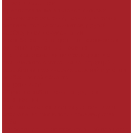
Проектировщикам
Предоставление альбомов типовых
технических решений, технологических
регламентов, сертификатов, другой
необходимой документации
Разработка нестандартных технических
решений и узлов для проекта
Анализ заключения по обследованию
технического состояния конструкций и
разработка технических решений с учётом
особенностей объекта
Подрядчикам
Обучение работников подрядных
организаций
Составление чек-листов для контроля
соблюдения технологии производства
работ
Сопровождение на строительной площадке