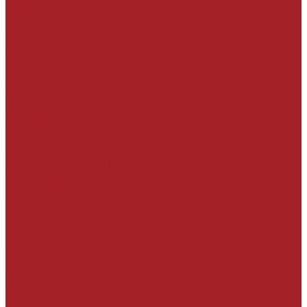
требований эксплуатанта.
Инженерно-техническое обследование
конструкций силами экспертной
организации и составление заключения по
обследованию технического состояния
конструкций, разработка проекта по
ремонту строительных конструкций
Надзор за соблюдением технологии при
производстве работ
Обучение работников подрядных
организаций
Компания
Новости
База знаний
Проекты
Сотрудники
Политика конфиденциальности
Сертификаты