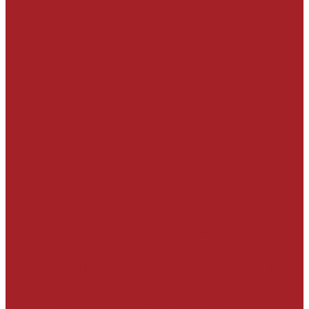
Эксплуатантам зданий и сооружений
Визуальное обследование конструкций
силами собственной технической службы и
разработка технико-коммерческого
предложения с учётом требований
эксплуатанта
Анализ имеющегося заключения по
обследованию технического состояния
конструкций и разработка технико-
коммерческого предложения с учётом
рекомендаций, особенностей объекта и
требований эксплуатанта.
Инженерно-техническое обследование
конструкций силами экспертной
организации и составление заключения по
обследованию технического состояния
конструкций, разработка проекта по
ремонту строительных конструкций