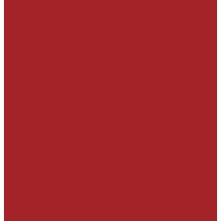
Углеродные ленты
Углепластиковые ламели
Углеродные сетки
Эпоксидные связующие
Вспомогательные материалы
УСТРОЙСТВО МИНЕРАЛЬНЫХ ПОЛОВ И
ОСНОВАНИЙ
Пескобетоны специализированные
Стяжки
Наливные полы
Цементные
Полимерцементные
Топпинги для бетонных полов
Полы специального назначения
Упрочняющие пропитки, средства ухода за
бетоном
Герметики, грунтовки, адгезионные составы
УСТРОЙСТВО ПОЛИМЕРНЫХ НАПОЛЬНЫХ