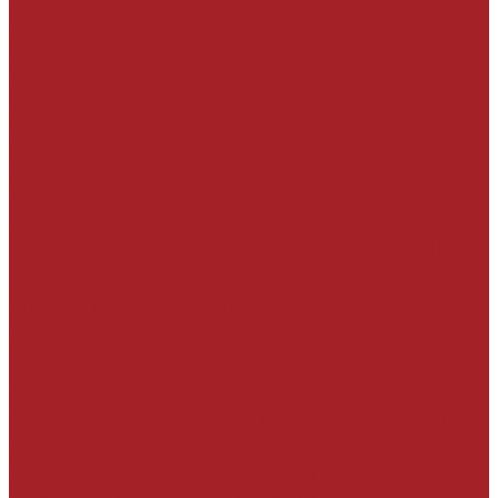
На полимерной основе
Материалы для подводного ремонта
Материалы для подводного ремонта
МОНТАЖ ОБОРУДОВАНИЯ И
МЕТАЛЛОКОНСТРУКЦИЙ
Подливочные и анкеровочные составы
На минеральной основе
На полимерной основе
Химические анкера
ЗАЩИТА СТРОИТЕЛЬНЫХ КОНСТРУКЦИЙ
Защитные покрытия
Упрочняющие пропитки
Гидрофобизирующие пропитки
Защита от сильноагрессивных сред
Антиграфити покрытия
Антивандальные покрытия «антиграффити»
ГИДРОИЗОЛЯЦИЯ
Герметизация активных протечек