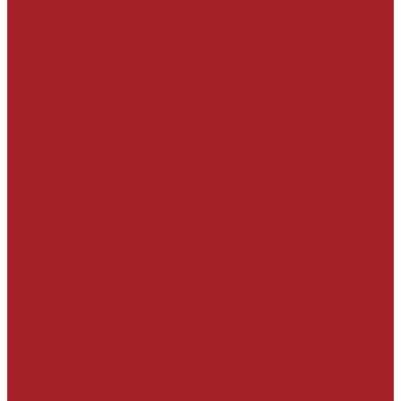
Углепластиковые ламели
Углеродные сетки
Эпоксидные связующие
Вспомогательные материалы
УСТРОЙСТВО МИНЕРАЛЬНЫХ ПОЛОВ И
ОСНОВАНИЙ
Пескобетоны специализированные
Стяжки
Наливные полы
Цементные
Полимерцементные
Топпинги для бетонных полов
Полы специального назначения
Упрочняющие пропитки, средства ухода за
бетоном
Герметики, грунтовки, адгезионные составы
УСТРОЙСТВО ПОЛИМЕРНЫХ НАПОЛЬНЫХ
ПОКРЫТИЙ