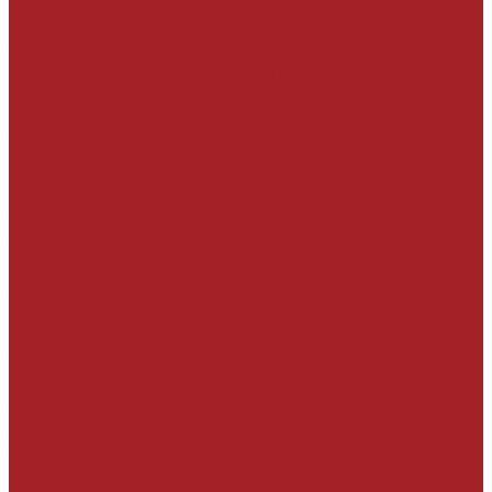
технических решений, технологических
регламентов, сертификатов, другой
необходимой документации
Разработка нестандартных технических
решений и узлов для проекта
Анализ заключения по обследованию
технического состояния конструкций и
разработка технических решений с учётом
особенностей объекта
Подрядчикам
Обучение работников подрядных
организаций
Составление чек-листов для контроля
соблюдения технологии производства
работ
Сопровождение на строительной площадке
Эксплуатантам зданий и сооружений
Визуальное обследование конструкций