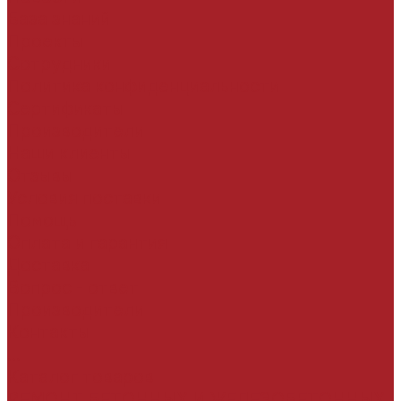
База знаний
Проекты
Сотрудники
Политика конфиденциальности
Сертификаты
Производители
Наши клиенты
Отзывы
Условия поставки
Помощь
Оплата и гарантия
Доставка
Вопрос - ответ
Производители
Контакты
...
Каталог товаров
РЕМОНТ БЕТОННЫХ И ЖЕЛЕЗОБЕТОННЫХ