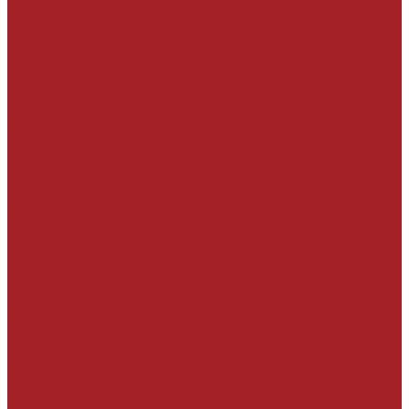
КОНСТРУКЦИЙ
Адгезионные составы и антикоррозийная
защита арматуры
Ремонтные составы тиксотропного типа
Конструкционный ремонт
Неконструкционный ремонт
Выравнивание и финишная отделка
Ремонт при отрицательных температурах
Ремонтные составы наливного типа
Наливные ремонтные составы
Ремонт при отрицательных температурах
Составы для торкретирования
Сухим способом
Мокрым способом
Составы для ремонта трещин и
конструкционного склеивания
На минеральной основе