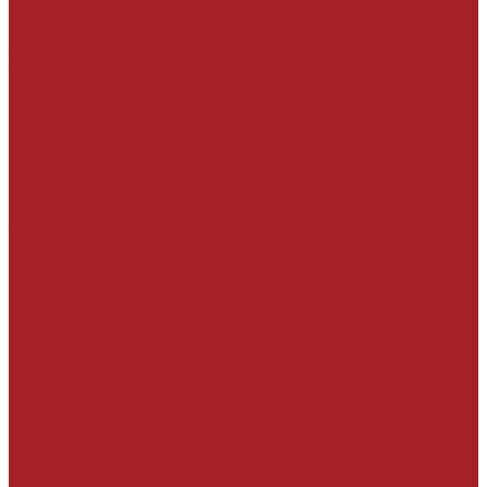
конструкций силами экспертной
организации и составление заключения по
обследованию технического состояния
конструкций, разработка проекта по
ремонту строительных конструкций
Надзор за соблюдением технологии при
производстве работ
Обучение работников подрядных
организаций
Компания
Новости
База знаний
Проекты
Сотрудники
Политика конфиденциальности
Сертификаты
Производители
Наши клиенты