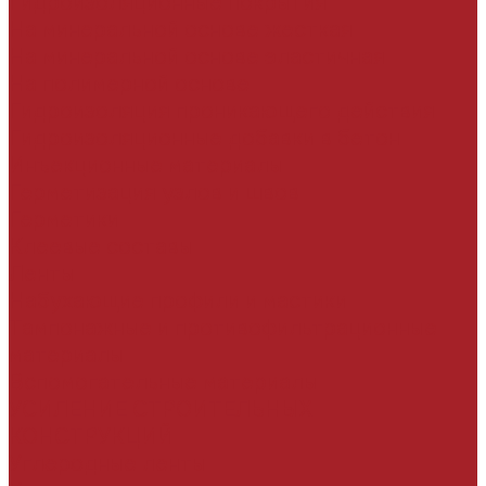
Гидроизоляционные покрытия
На минеральной основе жесткая
На минеральной основе эластичная
На полимерной основе
Гидроизоляция проникающего действия
Гидроизоляционные добавки в бетон
Инъекционные материалы
Герметизация узлов и швов
Герметики
Клеевые составы
Ленты
Набухающие профили и мастики
Тампонажные и противофильтрационные
материалы
Вспомогательные материалы
УСИЛЕНИЕ СТРОИТЕЛЬНЫХ
КОНСТРУКЦИЙ
Углеродные ленты