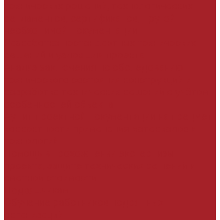
технических решений, технологических
регламентов, сертификатов, другой
необходимой документации
Разработка нестандартных технических
решений и узлов для проекта
Анализ заключения по обследованию
технического состояния конструкций и
разработка технических решений с учётом
особенностей объекта
Аудит проектной документации на предмет
корректности применения материалов и
технологий
Помощь в прохождении экспертизы
проекта, защите технических решений и
сметной стоимости
Подрядчикам
Обучение работников подрядных
организаций