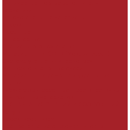
Полимерные шовные заполнители
Герметики
Вспомогательные материалы
Краски
Фасадные
Интерьерные
Специального назначения
Материалы для СФТК (Мокрый фасад)
Система утепления «Термопор»
Монтожно-кладочные смеси
Материалы для ремонта и укрепления
кладки
Гибкие связи, фасадные дюбеля, сетки из
композитных материалов
РЕСТАВРАЦИЯ ЗДАНИЙ И СООРУЖЕНИЙ
Услуги
Проектировщикам
Предоставление альбомов типовых