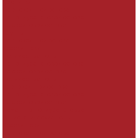
Пропитки
На эпоксидной основе
На полиуретановой основе
На акриловой основе
Грунты
На эпоксидной основе
Краски, Лаки
Полимерные полы
На полиуретановой основе
На акриловой основе
Полимерные полы
на эпоксидной основе
На полиуретановой основе
На акриловой основе
Цементно-полиуретановые
Антистатические полы
Краски, лаки
На эпоксидной основе