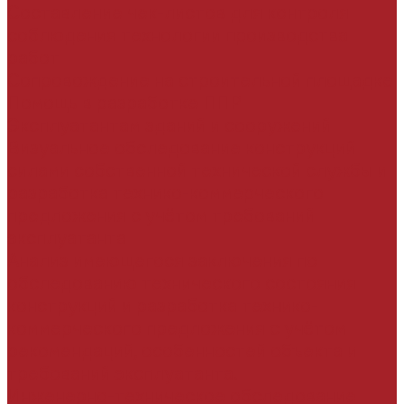
Составление чек-листов для контроля
соблюдения технологии производства
работ
Сопровождение на строительной площадке
Помощь в разработке ППР
Эксплуатантам зданий и сооружений
Визуальное обследование конструкций
силами собственной технической службы и
разработка технико-коммерческого
предложения с учётом требований
эксплуатанта
Анализ имеющегося заключения по
обследованию технического состояния
конструкций и разработка технико-
коммерческого предложения с учётом
рекомендаций, особенностей объекта и
требований эксплуатанта.
Инженерно-техническое обследование