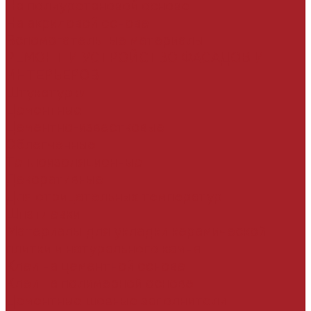
На полиуретановой основе
На акриловой основе
Вспомогательные материалы
РЕМОНТ И УСТРОЙСТВО ФАСАДОВ И
ИНТЕРЬЕРОВ
Штукатурки
Цементные
Цементно-известковые
Облегченные
Теплоизоляционные
Декоративные
Для отрицательных температур
Шпатлевки
Материалы для укладки керамической
плитки и натурального камня
Клеи на цементной основе
Клеи на полимерной основе
Цементные шовные заполнители