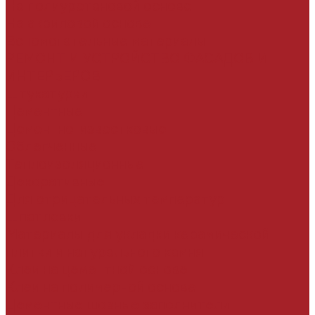
На полиуретановой основе
На акриловой основе
Вспомогательные материалы
РЕМОНТ И УСТРОЙСТВО ФАСАДОВ И
ИНТЕРЬЕРОВ
Штукатурки
Цементные
Цементно-известковые
Облегченные
Теплоизоляционные
Декоративные
Для отрицательных температур
Шпатлевки
Материалы для укладки керамической
плитки и натурального камня
Клеи на цементной основе
Клеи на полимерной основе
Цементные шовные заполнители