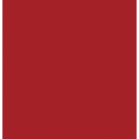
технических решений, технологических
регламентов, сертификатов, другой
необходимой документации
Разработка нестандартных технических
решений и узлов для проекта
Анализ заключения по обследованию
технического состояния конструкций и
разработка технических решений с учётом
особенностей объекта
Подрядчикам
Обучение работников подрядных
организаций
Составление чек-листов для контроля
соблюдения технологии производства
работ
Сопровождение на строительной площадке
Эксплуатантам зданий и сооружений
Визуальное обследование конструкций