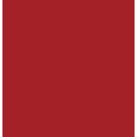
Пропитки
На эпоксидной основе
На полиуретановой основе
На акриловой основе
Грунты
На эпоксидной основе
Краски, Лаки
Полимерные полы
На полиуретановой основе
На акриловой основе
Полимерные полы
на эпоксидной основе
На полиуретановой основе
На акриловой основе
Цементно-полиуретановые
Антистатические полы
Краски, лаки
На эпоксидной основе