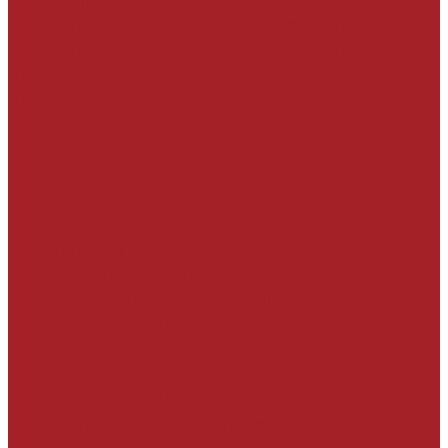
На полимерной основе
Материалы для подводного ремонта
Материалы для подводного ремонта
МОНТАЖ ОБОРУДОВАНИЯ И
МЕТАЛЛОКОНСТРУКЦИЙ
Подливочные и анкеровочные составы
На минеральной основе
На полимерной основе
Химические анкера
ЗАЩИТА СТРОИТЕЛЬНЫХ КОНСТРУКЦИЙ
Защитные покрытия
Упрочняющие пропитки
Гидрофобизирующие пропитки
Защита от сильноагрессивных сред
Антиграфити покрытия
Антивандальные покрытия «антиграффити»
ГИДРОИЗОЛЯЦИЯ
Герметизация активных протечек