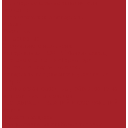
Полимерные шовные заполнители
Герметики
Вспомогательные материалы
Краски
Фасадные
Интерьерные
Специального назначения
Материалы для СФТК (Мокрый фасад)
Система утепления «Термопор»
Монтожно-кладочные смеси
Материалы для ремонта и укрепления
кладки
Гибкие связи, фасадные дюбеля, сетки из
композитных материалов
РЕСТАВРАЦИЯ ЗДАНИЙ И СООРУЖЕНИЙ
Услуги
Проектировщикам
Предоставление альбомов типовых