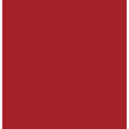
КОНСТРУКЦИЙ
Адгезионные составы и антикоррозийная
защита арматуры
Ремонтные составы тиксотропного типа
Конструкционный ремонт
Неконструкционный ремонт
Выравнивание и финишная отделка
Ремонт при отрицательных температурах
Ремонтные составы наливного типа
Наливные ремонтные составы
Ремонт при отрицательных температурах
Составы для торкретирования
Сухим способом
Мокрым способом
Составы для ремонта трещин и
конструкционного склеивания
На минеральной основе