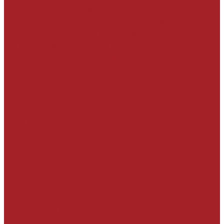
конструкций силами экспертной
организации и составление заключения по
обследованию технического состояния
конструкций, разработка проекта по
ремонту строительных конструкций
Надзор за соблюдением технологии при
производстве работ
Обучение работников подрядных
организаций
Компания
Новости
База знаний
Проекты
Сотрудники
Политика конфиденциальности
Сертификаты
Производители
Наши клиенты