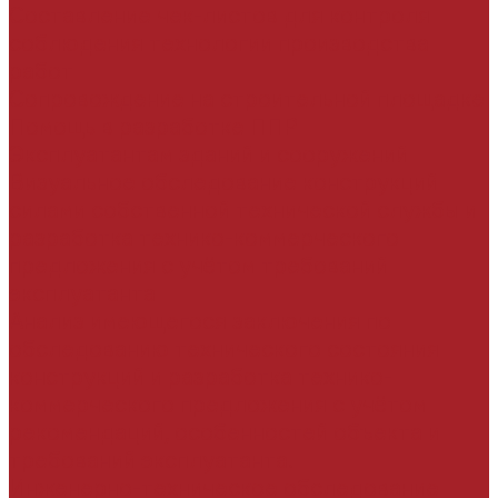
Составление чек-листов для контроля
соблюдения технологии производства
работ
Сопровождение на строительной площадке
Помощь в разработке ППР
Эксплуатантам зданий и сооружений
Визуальное обследование конструкций
силами собственной технической службы и
разработка технико-коммерческого
предложения с учётом требований
эксплуатанта
Анализ имеющегося заключения по
обследованию технического состояния
конструкций и разработка технико-
коммерческого предложения с учётом
рекомендаций, особенностей объекта и
требований эксплуатанта.
Инженерно-техническое обследование