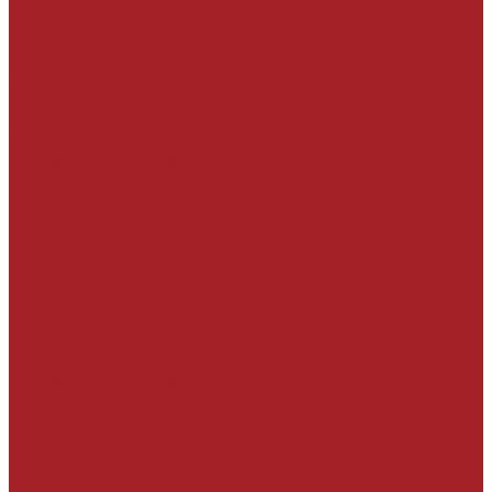
База знаний
Проекты
Сотрудники
Политика конфиденциальности
Сертификаты
Производители
Наши клиенты
Отзывы
Условия поставки
Помощь
Оплата и гарантия
Доставка
Вопрос - ответ
Производители
Контакты
...
Каталог товаров
РЕМОНТ БЕТОННЫХ И ЖЕЛЕЗОБЕТОННЫХ