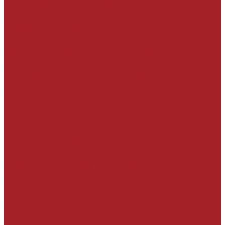
Углепластиковые ламели
Углеродные сетки
Эпоксидные связующие
Вспомогательные материалы
УСТРОЙСТВО МИНЕРАЛЬНЫХ ПОЛОВ И
ОСНОВАНИЙ
Пескобетоны специализированные
Стяжки
Наливные полы
Цементные
Полимерцементные
Топпинги для бетонных полов
Полы специального назначения
Упрочняющие пропитки, средства ухода за
бетоном
Герметики, грунтовки, адгезионные составы
УСТРОЙСТВО ПОЛИМЕРНЫХ НАПОЛЬНЫХ
ПОКРЫТИЙ