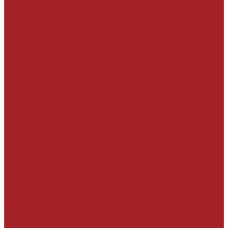
Гидроизоляционные покрытия
На минеральной основе жесткая
На минеральной основе эластичная
На полимерной основе
Гидроизоляция проникающего действия
Гидроизоляционные добавки в бетон
Инъекционные материалы
Герметизация узлов и швов
Герметики
Клеевые составы
Ленты
Набухающие профили и мастики
Тампонажные и противофильтрационные
материалы
Вспомогательные материалы
УСИЛЕНИЕ СТРОИТЕЛЬНЫХ
КОНСТРУКЦИЙ
Углеродные ленты