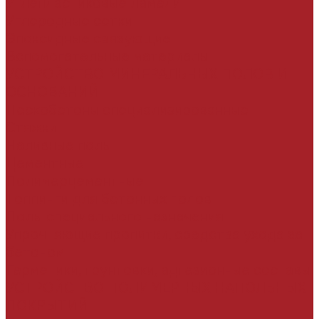
Углепластиковые ламели
Углеродные сетки
Эпоксидные связующие
Вспомогательные материалы
УСТРОЙСТВО МИНЕРАЛЬНЫХ ПОЛОВ И
ОСНОВАНИЙ
Пескобетоны специализированные
Стяжки
Наливные полы
Цементные
Полимерцементные
Топпинги для бетонных полов
Полы специального назначения
Упрочняющие пропитки, средства ухода за
бетоном
Герметики, грунтовки, адгезионные составы
УСТРОЙСТВО ПОЛИМЕРНЫХ НАПОЛЬНЫХ
ПОКРЫТИЙ