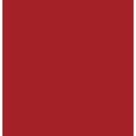
На полиуретановой основе
На акриловой основе
Вспомогательные материалы
РЕМОНТ И УСТРОЙСТВО ФАСАДОВ И
ИНТЕРЬЕРОВ
Штукатурки
Цементные
Цементно-известковые
Облегченные
Теплоизоляционные
Декоративные
Для отрицательных температур
Шпатлевки
Материалы для укладки керамической
плитки и натурального камня
Клеи на цементной основе
Клеи на полимерной основе
Цементные шовные заполнители