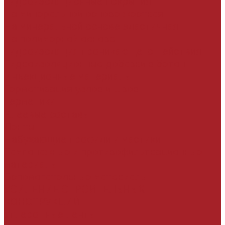
Гидроизоляционные покрытия
На минеральной основе жесткая
На минеральной основе эластичная
На полимерной основе
Гидроизоляция проникающего действия
Гидроизоляционные добавки в бетон
Инъекционные материалы
Герметизация узлов и швов
Герметики
Клеевые составы
Ленты
Набухающие профили и мастики
Тампонажные и противофильтрационные
материалы
Вспомогательные материалы
УСИЛЕНИЕ СТРОИТЕЛЬНЫХ
КОНСТРУКЦИЙ
Углеродные ленты