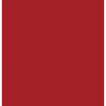
Полимерные шовные заполнители
Герметики
Вспомогательные материалы
Краски
Фасадные
Интерьерные
Специального назначения
Материалы для СФТК (Мокрый фасад)
Система утепления «Термопор»
Монтожно-кладочные смеси
Материалы для ремонта и укрепления
кладки
Гибкие связи, фасадные дюбеля, сетки из
композитных материалов
РЕСТАВРАЦИЯ ЗДАНИЙ И СООРУЖЕНИЙ
Услуги
Проектировщикам
Предоставление альбомов типовых