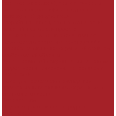
технических решений, технологических
регламентов, сертификатов, другой
необходимой документации
Разработка нестандартных технических
решений и узлов для проекта
Анализ заключения по обследованию
технического состояния конструкций и
разработка технических решений с учётом
особенностей объекта
Аудит проектной документации на предмет
корректности применения материалов и
технологий
Помощь в прохождении экспертизы
проекта, защите технических решений и
сметной стоимости
Подрядчикам
Обучение работников подрядных
организаций