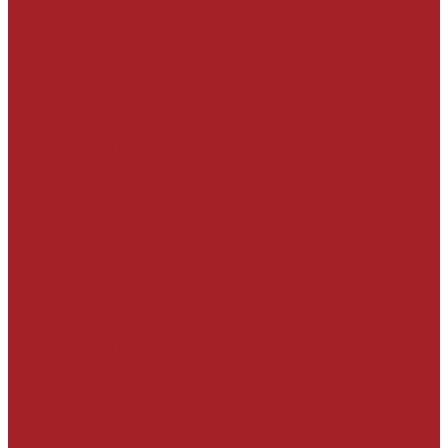
База знаний
Проекты
Сотрудники
Политика конфиденциальности
Сертификаты
Производители
Наши клиенты
Отзывы
Условия поставки
Помощь
Оплата и гарантия
Доставка
Вопрос - ответ
Производители
Контакты
...
Каталог товаров
РЕМОНТ БЕТОННЫХ И ЖЕЛЕЗОБЕТОННЫХ