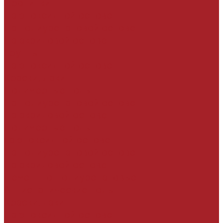
Пропитки
На эпоксидной основе
На полиуретановой основе
На акриловой основе
Грунты
На эпоксидной основе
Краски, Лаки
Полимерные полы
На полиуретановой основе
На акриловой основе
Полимерные полы
на эпоксидной основе
На полиуретановой основе
На акриловой основе
Цементно-полиуретановые
Антистатические полы
Краски, лаки
На эпоксидной основе