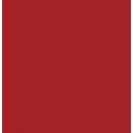
технических решений, технологических
регламентов, сертификатов, другой
необходимой документации
Разработка нестандартных технических
решений и узлов для проекта
Анализ заключения по обследованию
технического состояния конструкций и
разработка технических решений с учётом
особенностей объекта
Подрядчикам
Обучение работников подрядных
организаций
Составление чек-листов для контроля
соблюдения технологии производства
работ
Сопровождение на строительной площадке
Эксплуатантам зданий и сооружений
Визуальное обследование конструкций