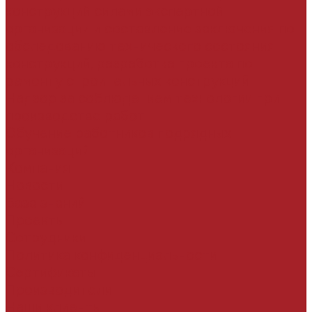
конструкций силами экспертной
организации и составление заключения по
обследованию технического состояния
конструкций, разработка проекта по
ремонту строительных конструкций
Надзор за соблюдением технологии при
производстве работ
Обучение работников подрядных
организаций
Компания
Новости
База знаний
Проекты
Сотрудники
Политика конфиденциальности
Сертификаты
Производители
Наши клиенты