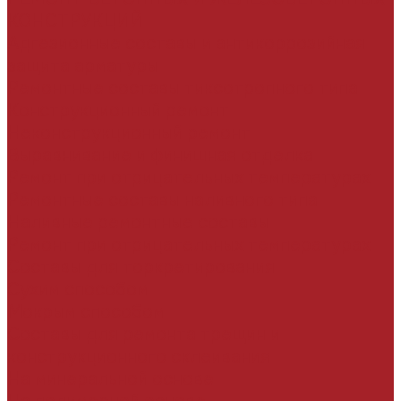
КОНСТРУКЦИЙ
Адгезионные составы и антикоррозийная
защита арматуры
Ремонтные составы тиксотропного типа
Конструкционный ремонт
Неконструкционный ремонт
Выравнивание и финишная отделка
Ремонт при отрицательных температурах
Ремонтные составы наливного типа
Наливные ремонтные составы
Ремонт при отрицательных температурах
Составы для торкретирования
Сухим способом
Мокрым способом
Составы для ремонта трещин и
конструкционного склеивания
На минеральной основе