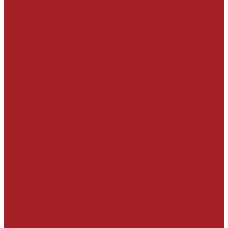
На полимерной основе
Материалы для подводного ремонта
Материалы для подводного ремонта
МОНТАЖ ОБОРУДОВАНИЯ И
МЕТАЛЛОКОНСТРУКЦИЙ
Подливочные и анкеровочные составы
На минеральной основе
На полимерной основе
Химические анкера
ЗАЩИТА СТРОИТЕЛЬНЫХ КОНСТРУКЦИЙ
Защитные покрытия
Упрочняющие пропитки
Гидрофобизирующие пропитки
Защита от сильноагрессивных сред
Антиграфити покрытия
Антивандальные покрытия «антиграффити»
ГИДРОИЗОЛЯЦИЯ
Герметизация активных протечек