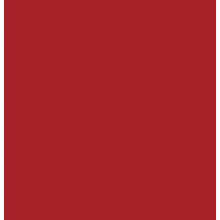
Составление чек-листов для контроля
соблюдения технологии производства
работ
Сопровождение на строительной площадке
Помощь в разработке ППР
Эксплуатантам зданий и сооружений
Визуальное обследование конструкций
силами собственной технической службы и
разработка технико-коммерческого
предложения с учётом требований
эксплуатанта
Анализ имеющегося заключения по
обследованию технического состояния
конструкций и разработка технико-
коммерческого предложения с учётом
рекомендаций, особенностей объекта и
требований эксплуатанта.
Инженерно-техническое обследование