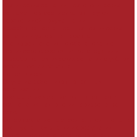
технических решений, технологических
регламентов, сертификатов, другой
необходимой документации
Разработка нестандартных технических
решений и узлов для проекта
Анализ заключения по обследованию
технического состояния конструкций и
разработка технических решений с учётом
особенностей объекта
Подрядчикам
Обучение работников подрядных
организаций
Составление чек-листов для контроля
соблюдения технологии производства
работ
Сопровождение на строительной площадке
Эксплуатантам зданий и сооружений
Визуальное обследование конструкций