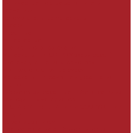
Полимерные шовные заполнители
Герметики
Вспомогательные материалы
Краски
Фасадные
Интерьерные
Специального назначения
Материалы для СФТК (Мокрый фасад)
Система утепления «Термопор»
Монтожно-кладочные смеси
Материалы для ремонта и укрепления
кладки
Гибкие связи, фасадные дюбеля, сетки из
композитных материалов
РЕСТАВРАЦИЯ ЗДАНИЙ И СООРУЖЕНИЙ
Услуги
Проектировщикам
Предоставление альбомов типовых