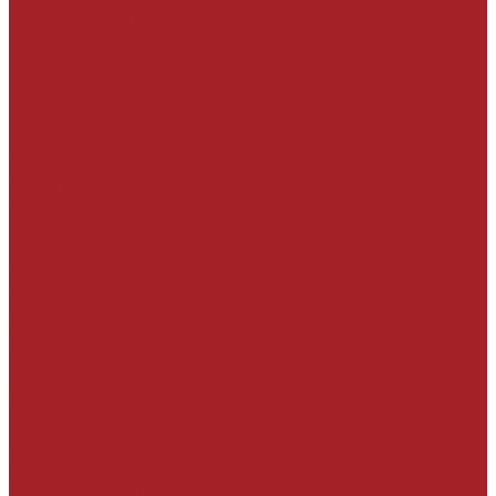
конструкций силами экспертной
организации и составление заключения по
обследованию технического состояния
конструкций, разработка проекта по
ремонту строительных конструкций
Надзор за соблюдением технологии при
производстве работ
Обучение работников подрядных
организаций
Компания
Новости
База знаний
Проекты
Сотрудники
Политика конфиденциальности
Сертификаты
Производители
Наши клиенты