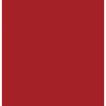
Пропитки
На эпоксидной основе
На полиуретановой основе
На акриловой основе
Грунты
На эпоксидной основе
Краски, Лаки
Полимерные полы
На полиуретановой основе
На акриловой основе
Полимерные полы
на эпоксидной основе
На полиуретановой основе
На акриловой основе
Цементно-полиуретановые
Антистатические полы
Краски, лаки
На эпоксидной основе