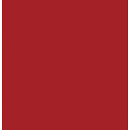
Углепластиковые ламели
Углеродные сетки
Эпоксидные связующие
Вспомогательные материалы
УСТРОЙСТВО МИНЕРАЛЬНЫХ ПОЛОВ И
ОСНОВАНИЙ
Пескобетоны специализированные
Стяжки
Наливные полы
Цементные
Полимерцементные
Топпинги для бетонных полов
Полы специального назначения
Упрочняющие пропитки, средства ухода за
бетоном
Герметики, грунтовки, адгезионные составы
УСТРОЙСТВО ПОЛИМЕРНЫХ НАПОЛЬНЫХ
ПОКРЫТИЙ