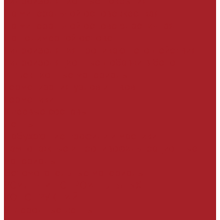
Гидроизоляционные покрытия
На минеральной основе жесткая
На минеральной основе эластичная
На полимерной основе
Гидроизоляция проникающего действия
Гидроизоляционные добавки в бетон
Инъекционные материалы
Герметизация узлов и швов
Герметики
Клеевые составы
Ленты
Набухающие профили и мастики
Тампонажные и противофильтрационные
материалы
Вспомогательные материалы
УСИЛЕНИЕ СТРОИТЕЛЬНЫХ
КОНСТРУКЦИЙ
Углеродные ленты