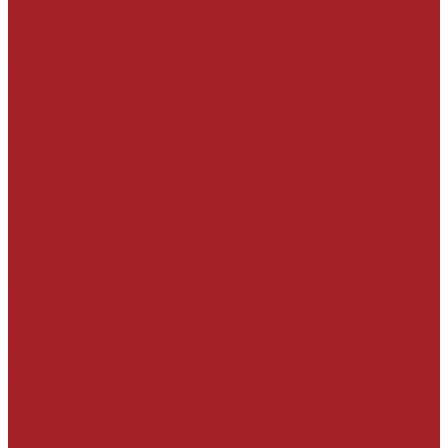
КОНСТРУКЦИЙ
Адгезионные составы и антикоррозийная
защита арматуры
Ремонтные составы тиксотропного типа
Конструкционный ремонт
Неконструкционный ремонт
Выравнивание и финишная отделка
Ремонт при отрицательных температурах
Ремонтные составы наливного типа
Наливные ремонтные составы
Ремонт при отрицательных температурах
Составы для торкретирования
Сухим способом
Мокрым способом
Составы для ремонта трещин и
конструкционного склеивания
На минеральной основе