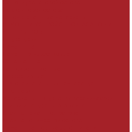
На полиуретановой основе
На акриловой основе
Вспомогательные материалы
РЕМОНТ И УСТРОЙСТВО ФАСАДОВ И
ИНТЕРЬЕРОВ
Штукатурки
Цементные
Цементно-известковые
Облегченные
Теплоизоляционные
Декоративные
Для отрицательных температур
Шпатлевки
Материалы для укладки керамической
плитки и натурального камня
Клеи на цементной основе
Клеи на полимерной основе
Цементные шовные заполнители