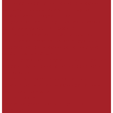
технических решений, технологических
регламентов, сертификатов, другой
необходимой документации
Разработка нестандартных технических
решений и узлов для проекта
Анализ заключения по обследованию
технического состояния конструкций и
разработка технических решений с учётом
особенностей объекта
Аудит проектной документации на предмет
корректности применения материалов и
технологий
Помощь в прохождении экспертизы
проекта, защите технических решений и
сметной стоимости
Подрядчикам
Обучение работников подрядных
организаций