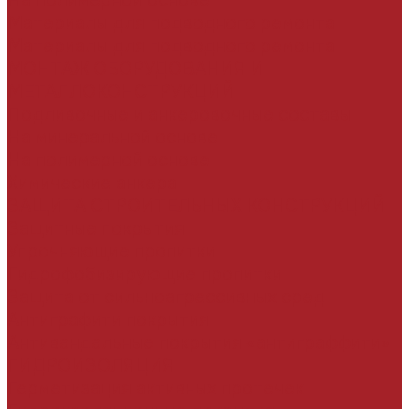
На полимерной основе
Материалы для подводного ремонта
Материалы для подводного ремонта
МОНТАЖ ОБОРУДОВАНИЯ И
МЕТАЛЛОКОНСТРУКЦИЙ
Подливочные и анкеровочные составы
На минеральной основе
На полимерной основе
Химические анкера
ЗАЩИТА СТРОИТЕЛЬНЫХ КОНСТРУКЦИЙ
Защитные покрытия
Упрочняющие пропитки
Гидрофобизирующие пропитки
Защита от сильноагрессивных сред
Антиграфити покрытия
Антивандальные покрытия «антиграффити»
ГИДРОИЗОЛЯЦИЯ
Герметизация активных протечек