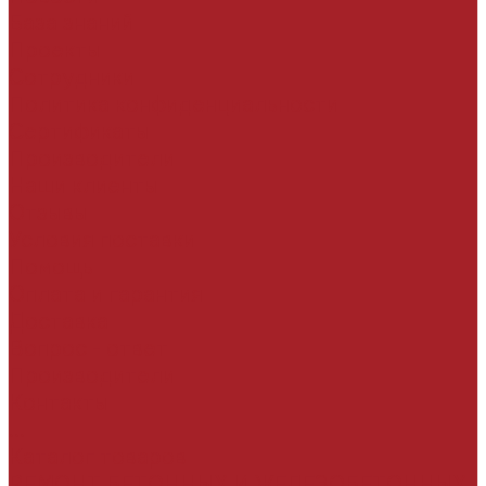
База знаний
Проекты
Сотрудники
Политика конфиденциальности
Сертификаты
Производители
Наши клиенты
Отзывы
Условия поставки
Помощь
Оплата и гарантия
Доставка
Вопрос - ответ
Производители
Контакты
...
Каталог товаров
РЕМОНТ БЕТОННЫХ И ЖЕЛЕЗОБЕТОННЫХ