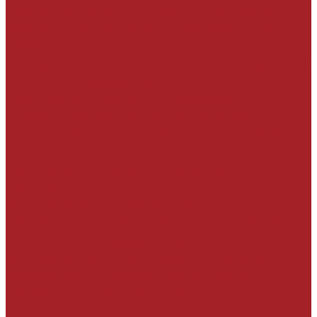
Составление чек-листов для контроля
соблюдения технологии производства
работ
Сопровождение на строительной площадке
Помощь в разработке ППР
Эксплуатантам зданий и сооружений
Визуальное обследование конструкций
силами собственной технической службы и
разработка технико-коммерческого
предложения с учётом требований
эксплуатанта
Анализ имеющегося заключения по
обследованию технического состояния
конструкций и разработка технико-
коммерческого предложения с учётом
рекомендаций, особенностей объекта и
требований эксплуатанта.
Инженерно-техническое обследование